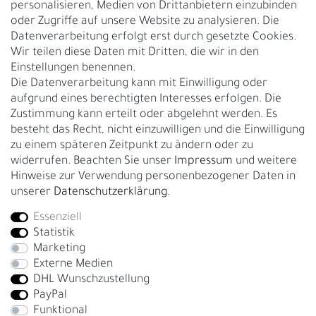
personalisieren, Medien von Drittanbietern einzubinden
Nachhaltigkeit
oder Zugriffe auf unsere Website zu analysieren. Die
Datenverarbeitung erfolgt erst durch gesetzte Cookies.
Kontakt
Wir teilen diese Daten mit Dritten, die wir in den
Über uns
Einstellungen benennen.
Rückgabe
Die Datenverarbeitung kann mit Einwilligung oder
Gürtelgröße messen
aufgrund eines berechtigten Interesses erfolgen. Die
Zustimmung kann erteilt oder abgelehnt werden. Es
Garantie
besteht das Recht, nicht einzuwilligen und die Einwilligung
zu einem späteren Zeitpunkt zu ändern oder zu
GESCHÄFTSKUNDEN & HÄNDLER
widerrufen. Beachten Sie unser
Impressum
und weitere
B2B Geschäftskunden
Hinweise zur Verwendung personenbezogener Daten in
unserer
Daten­schutz­erklärung
.
Essenziell
Bei Fragen wenden Sie sich direkt an unser Service-Team.
Statistik
+4917663727338
Marketing
Externe Medien
Montag - Freitag, 09:00 - 14:00
DHL Wunschzustellung
info@fronhofer.com
PayPal
Gürtelmanufaktur Fronhofer, 93053 Regensburg, Nelkenweg 3b
Funktional