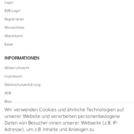
Login
B2B Login
Registrieren
Wunschliste
Warenkorb
Kasse
INFORMATIONEN
Widerrufs­recht
Impressum
Daten­schutz­erklärung
AGB
Blog
Wir verwenden Cookies und ähnliche Technologien auf
unserer Website und verarbeiten personenbezogene
Vertrag widerrufen
Daten von Besucher:innen unserer Webseite (z.B. IP-
Adresse), um z.B. Inhalte und Anzeigen zu
UNTERNEHMEN