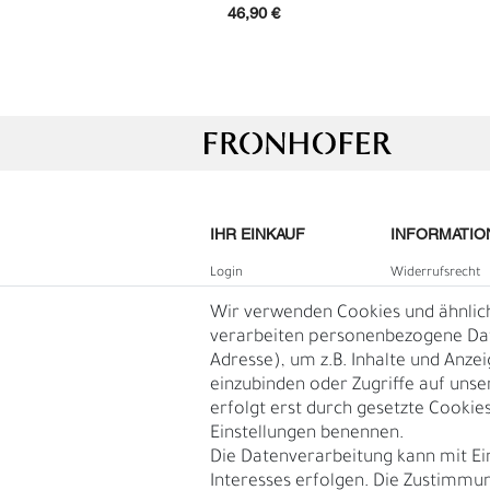
46,90 €
IHR EINKAUF
INFORMATIO
Login
Widerrufs­recht
G
R
B2B Login
Impressum
Wir verwenden Cookies und ähnlic
Registrieren
Daten­schutz­erk
verarbeiten personenbezogene Date
Adresse), um z.B. Inhalte und Anze
Wunschliste
AGB
einzubinden oder Zugriffe auf unse
Warenkorb
Blog
erfolgt erst durch gesetzte Cookies.
Kasse
Einstellungen benennen.
Vertrag
Die Datenverarbeitung kann mit Ei
widerruf
Interesses erfolgen. Die Zustimmun