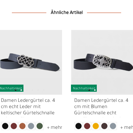
Ähnliche Artikel
Nachhaltigkeit
Nachhaltigkeit
D
F
Damen Ledergürtel ca. 4
Damen Ledergürtel ca. 4
cm echt Leder mit
cm mit Blumen
keltischer Gürtelschnalle
Gürtelschnalle echt
echt versilbert
versilbert, echtes Leder