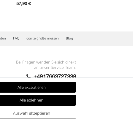
57,90 €
89,90 €
nden
FAQ
Gürtelgröße messen
Blog
Bei Fragen wenden Sie sich direkt
an unser Service-Team.
+4917663727338
E
Montag - Freitag, 09:00 - 14:00
Alle akzeptieren
info@fronhofer.com
Alle ablehnen
Gürtelmanufaktur Fronhofer,
93053 Regensburg, Nelkenweg 3b
Auswahl akzeptieren