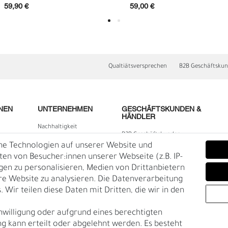
59,90 €
59,00 €
Qualtiätsversprechen
B2B Geschäftsku
NEN
UNTERNEHMEN
GESCHÄFTSKUNDEN &
HÄNDLER
Nachhaltigkeit
B2B Geschäftskunden
E
O
Kontakt
he Technologien auf unserer Website und
lärung
Über uns
n von Besucher:innen unserer Webseite (z.B. IP-
igen zu personalisieren, Medien von Drittanbietern
Rückgabe
re Website zu analysieren. Die Datenverarbeitung
Gürtelgröße messen
 Wir teilen diese Daten mit Dritten, die wir in den
Garantie
nwilligung oder aufgrund eines berechtigten
en
g kann erteilt oder abgelehnt werden. Es besteht