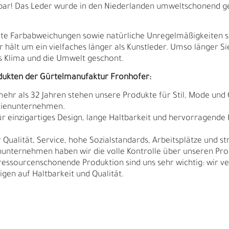
tbar! Das Leder wurde in den Niederlanden umweltschonend g
ichte Farbabweichungen sowie natürliche Unregelmäßigkeiten 
r hält um ein vielfaches länger als Kunstleder. Umso länger Si
 Klima und die Umwelt geschont.
dukten der Gürtelmanufaktur Fronhofer:
 mehr als 32 Jahren stehen unsere Produkte für Stil, Mode und 
ilienunternehmen.
r einzigartiges Design, lange Haltbarkeit und hervorragende
Qualität, Service, hohe Sozialstandards, Arbeitsplätze und s
nunternehmen haben wir die volle Kontrolle über unseren Pro
sourcenschonende Produktion sind uns sehr wichtig: wir ver
N
N
igen auf Haltbarkeit und Qualität.