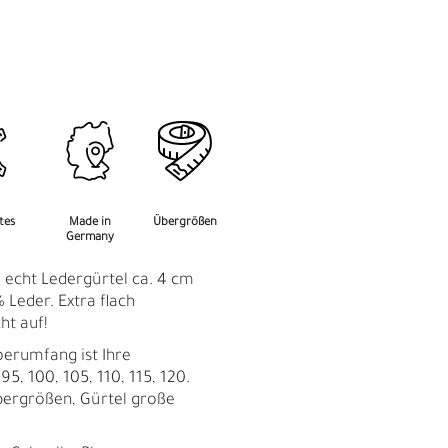
M
F
rtes
Made in
Übergrößen
Germany
: echt Ledergürtel ca. 4 cm
 Leder. Extra flach
ht auf!
perumfang ist Ihre
95, 100, 105, 110, 115, 120.
bergrößen, Gürtel große
Ü