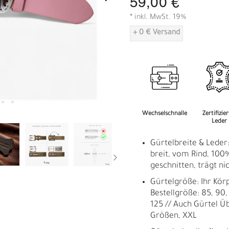
59,00 €
A
* inkl. MwSt. 19%
+ 0 € Versand
Wechselschnalle
Zertifizie
Leder
Gürtelbreite & Leder
breit, vom Rind, 100%
geschnitten, trägt nic
Gürtelgröße: Ihr Kör
Bestellgröße: 85, 90, 
125 // Auch Gürtel Ü
Größen, XXL
R
E