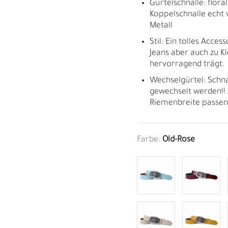
Gürtelschnalle: flora
Koppelschnalle echt v
Metall
Stil: Ein tolles Acces
Jeans aber auch zu K
hervorragend trägt.
Wechselgürtel: Schn
gewechselt werden!! 
Riemenbreite passen
Farbe:
Old-Rose
M
H