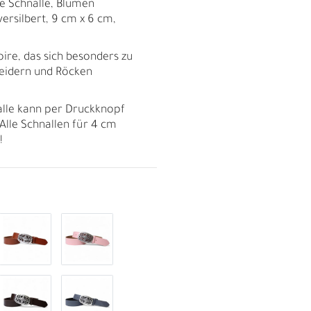
le Schnalle, Blumen
ersilbert, 9 cm x 6 cm,
soire, das sich besonders zu
leidern und Röcken
alle kann per Druckknopf
Alle Schnallen für 4 cm
!
R