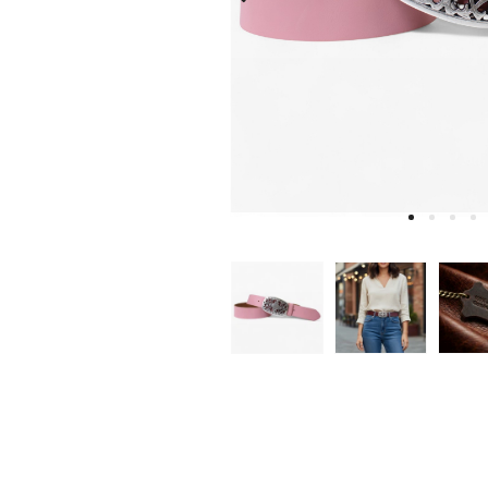
W
D
E
A