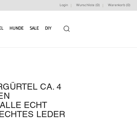
Login
Wunschliste (0)
Warenkorb (
0
)
EL
HUNDE
SALE
DIY
GÜRTEL CA. 4
LEDERRIEMEN
GÜRTELBAUSÄTZE
EN
ALLE ECHT
GÜRTEL NIETEN & ZIERTEILE
LEDERWERKZEUGE
 ECHTES LEDER