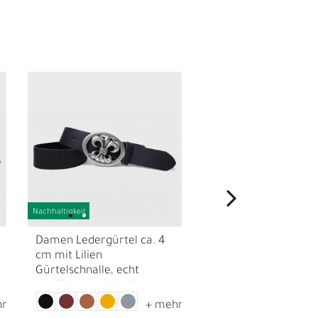
Nachhaltigkeit
N
Damen Ledergürtel ca. 4
Damen Ledergürtel
cm mit Lilien
Gürtelschnalle mit S
Gürtelschnalle, echt
echt versilbert, echt
versilbert, echt Leder
ca. 4 cm, Trachteng