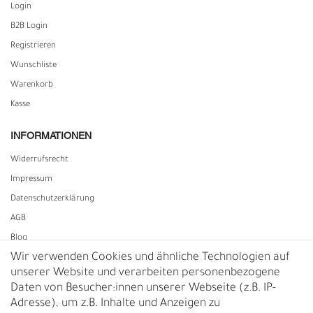
Login
B2B Login
Registrieren
Wunschliste
Warenkorb
Kasse
INFORMATIONEN
Widerrufs­recht
Impressum
Daten­schutz­erklärung
AGB
Blog
Wir verwenden Cookies und ähnliche Technologien auf
unserer Website und verarbeiten personenbezogene
Vertrag widerrufen
Daten von Besucher:innen unserer Webseite (z.B. IP-
Adresse), um z.B. Inhalte und Anzeigen zu
UNTERNEHMEN