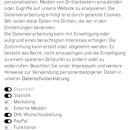
personalisieren, Medien von Drittanbietern einzubinden
Nachhaltigkeit
oder Zugriffe auf unsere Website zu analysieren. Die
Datenverarbeitung erfolgt erst durch gesetzte Cookies.
Kontakt
Wir teilen diese Daten mit Dritten, die wir in den
Über uns
Einstellungen benennen.
Rückgabe
Die Datenverarbeitung kann mit Einwilligung oder
Gürtelgröße messen
aufgrund eines berechtigten Interesses erfolgen. Die
Zustimmung kann erteilt oder abgelehnt werden. Es
Garantie
besteht das Recht, nicht einzuwilligen und die Einwilligung
zu einem späteren Zeitpunkt zu ändern oder zu
GESCHÄFTSKUNDEN & HÄNDLER
widerrufen. Beachten Sie unser
Impressum
und weitere
B2B Geschäftskunden
Hinweise zur Verwendung personenbezogener Daten in
unserer
Daten­schutz­erklärung
.
Essenziell
Bei Fragen wenden Sie sich direkt an unser Service-Team.
Statistik
+4917663727338
Marketing
Externe Medien
Montag - Freitag, 09:00 - 14:00
DHL Wunschzustellung
info@fronhofer.com
PayPal
Gürtelmanufaktur Fronhofer, 93053 Regensburg, Nelkenweg 3b
Funktional