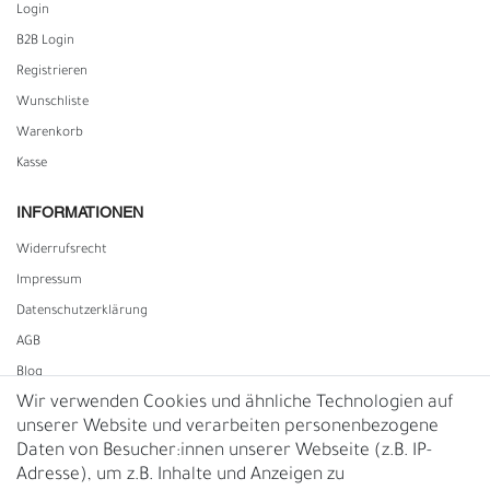
Login
B2B Login
Registrieren
Wunschliste
Warenkorb
Kasse
INFORMATIONEN
Widerrufs­recht
Impressum
Daten­schutz­erklärung
AGB
Blog
Wir verwenden Cookies und ähnliche Technologien auf
unserer Website und verarbeiten personenbezogene
Vertrag widerrufen
Daten von Besucher:innen unserer Webseite (z.B. IP-
Adresse), um z.B. Inhalte und Anzeigen zu
UNTERNEHMEN