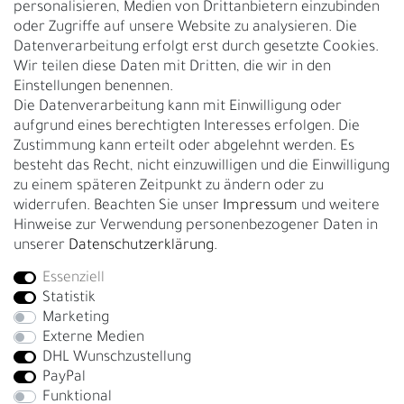
personalisieren, Medien von Drittanbietern einzubinden
Nachhaltigkeit
oder Zugriffe auf unsere Website zu analysieren. Die
Datenverarbeitung erfolgt erst durch gesetzte Cookies.
Kontakt
Wir teilen diese Daten mit Dritten, die wir in den
Über uns
Einstellungen benennen.
Rückgabe
Die Datenverarbeitung kann mit Einwilligung oder
Gürtelgröße messen
aufgrund eines berechtigten Interesses erfolgen. Die
Zustimmung kann erteilt oder abgelehnt werden. Es
Garantie
besteht das Recht, nicht einzuwilligen und die Einwilligung
zu einem späteren Zeitpunkt zu ändern oder zu
GESCHÄFTSKUNDEN & HÄNDLER
widerrufen. Beachten Sie unser
Impressum
und weitere
B2B Geschäftskunden
Hinweise zur Verwendung personenbezogener Daten in
unserer
Daten­schutz­erklärung
.
Essenziell
Bei Fragen wenden Sie sich direkt an unser Service-Team.
Statistik
+4917663727338
Marketing
Externe Medien
Montag - Freitag, 09:00 - 14:00
DHL Wunschzustellung
info@fronhofer.com
PayPal
Gürtelmanufaktur Fronhofer, 93053 Regensburg, Nelkenweg 3b
Funktional