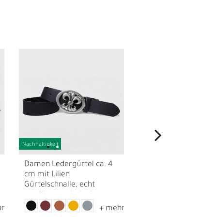
Nachhaltigkeit
N
Damen Ledergürtel ca. 4
Damen Ledergürtel
cm mit Lilien
Gürtelschnalle mit S
Gürtelschnalle, echt
echt versilbert, echt
versilbert, echt Leder
ca. 4 cm, Trachteng