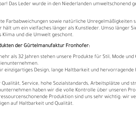
tbar! Das Leder wurde in den Niederlanden umweltschonend g
ichte Farbabweichungen sowie natürliche Unregelmäßigkeiten 
r hält um ein vielfaches länger als Kunstleder. Umso länger Si
 Klima und die Umwelt geschont.
dukten der Gürtelmanufaktur Fronhofer:
 mehr als 32 Jahren stehen unsere Produkte für Stil, Mode und 
ilienunternehmen.
r einzigartiges Design, lange Haltbarkeit und hervorragende
Qualität, Service, hohe Sozialstandards, Arbeitsplätze und s
nunternehmen haben wir die volle Kontrolle über unseren Pro
sourcenschonende Produktion sind uns sehr wichtig: wir ver
N
N
igen auf Haltbarkeit und Qualität.