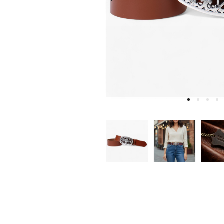
W
D
E
A