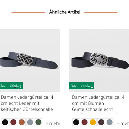
Ähnliche Artikel
Nachhaltigkeit
Nachhaltigkeit
D
F
Damen Ledergürtel ca. 4
Damen Ledergürtel ca. 4
cm echt Leder mit
cm mit Blumen
keltischer Gürtelschnalle
Gürtelschnalle echt
echt versilbert
versilbert, echtes Leder