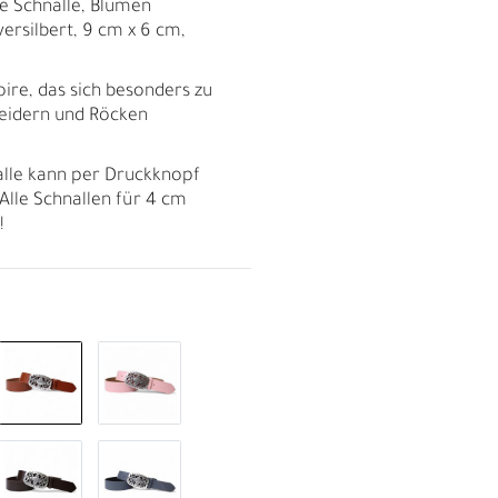
le Schnalle, Blumen
ersilbert, 9 cm x 6 cm,
soire, das sich besonders zu
leidern und Röcken
alle kann per Druckknopf
Alle Schnallen für 4 cm
!
R