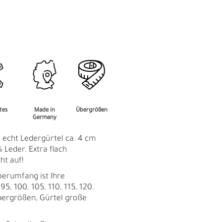
M
F
rtes
Made in
Übergrößen
Germany
: echt Ledergürtel ca. 4 cm
 Leder. Extra flach
ht auf!
perumfang ist Ihre
95, 100, 105, 110, 115, 120.
bergrößen, Gürtel große
Ü