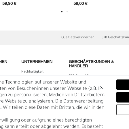
59,90 €
59,00 €
Qualtiätsversprechen
B2B Geschäftsku
NEN
UNTERNEHMEN
GESCHÄFTSKUNDEN &
HÄNDLER
Nachhaltigkeit
B2B Geschäftskunden
E
O
Kontakt
he Technologien auf unserer Website und
lärung
Über uns
n von Besucher:innen unserer Webseite (z.B. IP-
igen zu personalisieren, Medien von Drittanbietern
Rückgabe
re Website zu analysieren. Die Datenverarbeitung
Gürtelgröße messen
 Wir teilen diese Daten mit Dritten, die wir in den
Garantie
nwilligung oder aufgrund eines berechtigten
en
g kann erteilt oder abgelehnt werden. Es besteht