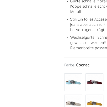
Gürtelschnalle: flora
Koppelschnalle echt v
Metall
Stil: Ein tolles Acces
Jeans aber auch zu K
hervorragend trägt.
Wechselgürtel: Schn
gewechselt werden!! 
Riemenbreite passen
Farbe:
Cognac
M
H