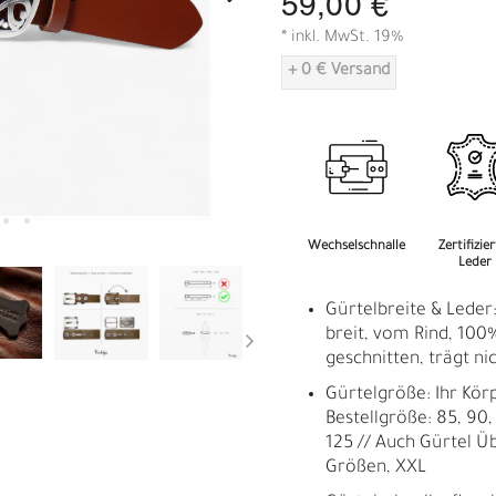
59,00 €
A
* inkl. MwSt. 19%
+ 0 € Versand
Wechselschnalle
Zertifizie
Leder
Gürtelbreite & Leder
breit, vom Rind, 100%
geschnitten, trägt nic
Gürtelgröße: Ihr Kör
Bestellgröße: 85, 90, 
125 // Auch Gürtel Ü
Größen, XXL
R
E