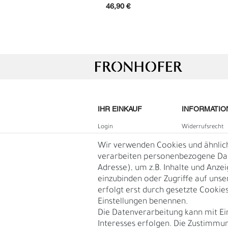
46,90 €
IHR EINKAUF
INFORMATIO
Login
Widerrufs­recht
G
R
B2B Login
Impressum
Wir verwenden Cookies und ähnlic
Registrieren
Daten­schutz­erk
verarbeiten personenbezogene Date
Adresse), um z.B. Inhalte und Anze
Wunschliste
AGB
einzubinden oder Zugriffe auf unse
Warenkorb
Blog
erfolgt erst durch gesetzte Cookies.
Kasse
Einstellungen benennen.
Vertrag
Die Datenverarbeitung kann mit Ei
widerruf
Interesses erfolgen. Die Zustimmun