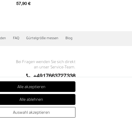
57,90 €
89,90 €
nden
FAQ
Gürtelgröße messen
Blog
Bei Fragen wenden Sie sich direkt
an unser Service-Team.
+4917663727338
E
Montag - Freitag, 09:00 - 14:00
Alle akzeptieren
info@fronhofer.com
Alle ablehnen
Gürtelmanufaktur Fronhofer,
93053 Regensburg, Nelkenweg 3b
Auswahl akzeptieren