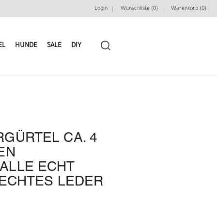
Login
Wunschliste (0)
Warenkorb (
0
)
EL
HUNDE
SALE
DIY
GÜRTEL CA. 4
LEDERRIEMEN
GÜRTELBAUSÄTZE
EN
ALLE ECHT
GÜRTEL NIETEN & ZIERTEILE
LEDERWERKZEUGE
 ECHTES LEDER