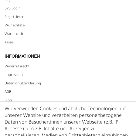
Login
B2B Login
Registrieren
Wunschliste
Warenkorb
Kasse
INFORMATIONEN
Widerrufs­recht
Impressum
Daten­schutz­erklärung
AGB
Blog
Wir verwenden Cookies und ähnliche Technologien auf
unserer Website und verarbeiten personenbezogene
Vertrag widerrufen
Daten von Besucher:innen unserer Webseite (z.B. IP-
Adresse), um z.B. Inhalte und Anzeigen zu
UNTERNEHMEN
personalisieren, Medien von Drittanbietern einzubinden