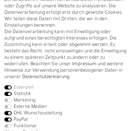
Nachhaltigkeit
oder Zugriffe auf unsere Website zu analysieren. Die
Datenverarbeitung erfolgt erst durch gesetzte Cookies.
Kontakt
Wir teilen diese Daten mit Dritten, die wir in den
Über uns
Einstellungen benennen.
Rückgabe
Die Datenverarbeitung kann mit Einwilligung oder
Gürtelgröße messen
aufgrund eines berechtigten Interesses erfolgen. Die
Zustimmung kann erteilt oder abgelehnt werden. Es
Garantie
besteht das Recht, nicht einzuwilligen und die Einwilligung
zu einem späteren Zeitpunkt zu ändern oder zu
GESCHÄFTSKUNDEN & HÄNDLER
widerrufen. Beachten Sie unser
Impressum
und weitere
B2B Geschäftskunden
Hinweise zur Verwendung personenbezogener Daten in
unserer
Daten­schutz­erklärung
.
Essenziell
Bei Fragen wenden Sie sich direkt an unser Service-Team.
Statistik
+4917663727338
Marketing
Externe Medien
Montag - Freitag, 09:00 - 14:00
DHL Wunschzustellung
info@fronhofer.com
PayPal
Gürtelmanufaktur Fronhofer, 93053 Regensburg, Nelkenweg 3b
Funktional