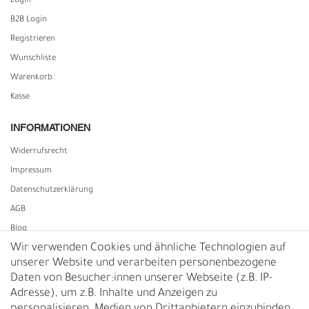
Login
B2B Login
Registrieren
Wunschliste
Warenkorb
Kasse
INFORMATIONEN
Widerrufs­recht
Impressum
Daten­schutz­erklärung
AGB
Blog
Wir verwenden Cookies und ähnliche Technologien auf
unserer Website und verarbeiten personenbezogene
Vertrag widerrufen
Daten von Besucher:innen unserer Webseite (z.B. IP-
Adresse), um z.B. Inhalte und Anzeigen zu
UNTERNEHMEN
personalisieren, Medien von Drittanbietern einzubinden