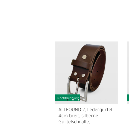
E
G
Nachhaltigkeit
ALLROUND 2, Ledergürtel
4cm breit, silberne
Gürtelschnalle,
Stahlschraube, kürzbar, +