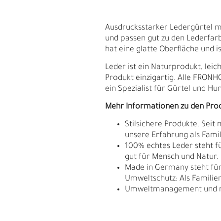
Ausdrucksstarker Ledergürtel m
und passen gut zu den Lederfarb
hat eine glatte Oberfläche und i
Leder ist ein Naturprodukt, le
Produkt einzigartig. Alle FRON
ein Spezialist für Gürtel und Hu
Mehr Informationen zu den Pro
Stilsichere Produkte. Seit
unsere Erfahrung als Fam
100% echtes Leder steht fü
gut für Mensch und Natur.
Made in Germany steht für 
S
N
Umweltschutz: Als Familie
Umweltmanagement und res