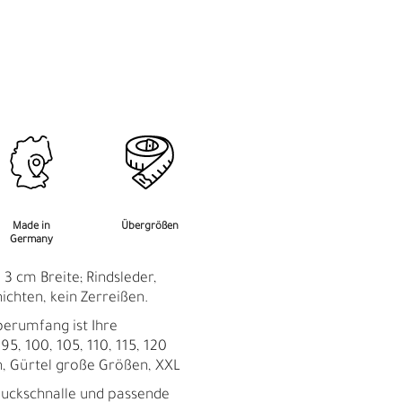
M
F
Made in
Übergrößen
Germany
 3 cm Breite; Rindsleder,
hichten, kein Zerreißen.
perumfang ist Ihre
95, 100, 105, 110, 115, 120
n, Gürtel große Größen, XXL
muckschnalle und passende
Ü