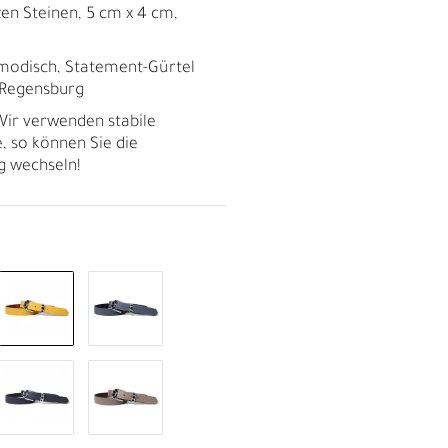
en Steinen, 5 cm x 4 cm,
g, modisch, Statement-Gürtel
 Regensburg
ir verwenden stabile
, so können Sie die
ig wechseln!
R