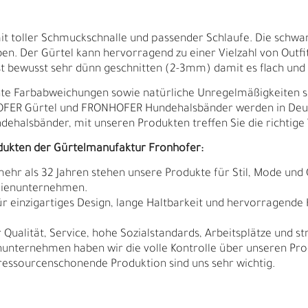
it toller Schmuckschnalle und passender Schlaufe. Die schwa
en. Der Gürtel kann hervorragend zu einer Vielzahl von Outf
st bewusst sehr dünn geschnitten (2-3mm) damit es flach und le
ichte Farbabweichungen sowie natürliche Unregelmäßigkeiten 
HOFER Gürtel und FRONHOFER Hundehalsbänder werden in Deut
ndehalsbänder, mit unseren Produkten treffen Sie die richtige 
dukten der Gürtelmanufaktur Fronhofer:
 mehr als 32 Jahren stehen unsere Produkte für Stil, Mode und 
ilienunternehmen.
r einzigartiges Design, lange Haltbarkeit und hervorragende
Qualität, Service, hohe Sozialstandards, Arbeitsplätze und s
Ä
I
nunternehmen haben wir die volle Kontrolle über unseren Pro
sourcenschonende Produktion sind uns sehr wichtig.