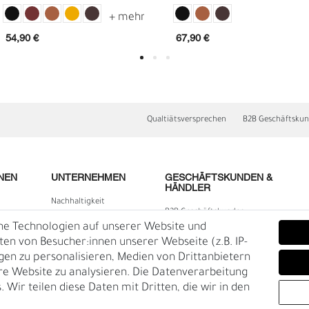
ca. 3 cm, echt Premium
Büffellleder
54,90 €
67,90 €
Qualtiätsversprechen
B2B Geschäftsku
NEN
UNTERNEHMEN
GESCHÄFTSKUNDEN &
HÄNDLER
Nachhaltigkeit
D
F
B2B Geschäftskunden
Kontakt
he Technologien auf unserer Website und
lärung
Über uns
n von Besucher:innen unserer Webseite (z.B. IP-
igen zu personalisieren, Medien von Drittanbietern
Rückgabe
re Website zu analysieren. Die Datenverarbeitung
Gürtelgröße messen
 Wir teilen diese Daten mit Dritten, die wir in den
Garantie