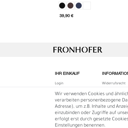
extra Schraube
39,90 €
IHR EINKAUF
INFORMATIO
Login
Widerrufs­recht
L
Ü
B2B Login
Impressum
Wir verwenden Cookies und ähnlic
Registrieren
Daten­schutz­erk
verarbeiten personenbezogene Date
Adresse), um z.B. Inhalte und Anze
Wunschliste
AGB
einzubinden oder Zugriffe auf unse
Warenkorb
Blog
erfolgt erst durch gesetzte Cookies.
Kasse
Einstellungen benennen.