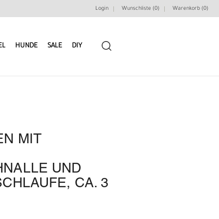
Login
Wunschliste (0)
Warenkorb (
0
)
EL
HUNDE
SALE
DIY
N MIT
LEDERRIEMEN
GÜRTELBAUSÄTZE
NALLE UND
GÜRTEL NIETEN & ZIERTEILE
LEDERWERKZEUGE
CHLAUFE, CA. 3