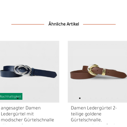
Ähnliche Artikel
N
N
Nachhaltigkeit
angesagter Damen
Damen Ledergürtel 2-
Ledergürtel mit
teilige goldene
modischer Gürtelschnalle
Gürtelschnalle,
silber, ca. 3 cm
asymmetrisches Design,