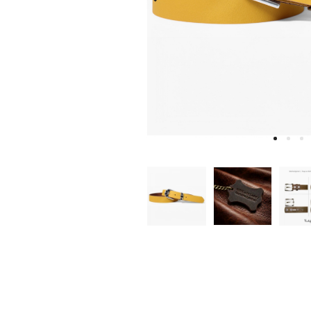
W
D
E
A