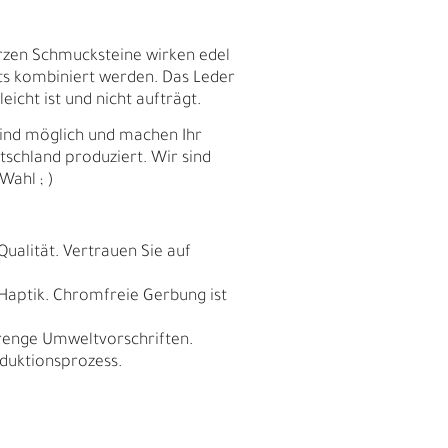
rzen Schmucksteine wirken edel
its kombiniert werden. Das Leder
icht ist und nicht aufträgt.
sind möglich und machen Ihr
schland produziert. Wir sind
Wahl ; )
Qualität. Vertrauen Sie auf
 Haptik. Chromfreie Gerbung ist
trenge Umweltvorschriften.
E
duktionsprozess.