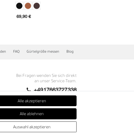
cm, echt Premium
Büffellleder
69,90 €
39,90 €
nden
FAQ
Gürtelgröße messen
Blog
Bei Fragen wenden Sie sich direkt
an unser Service-Team.
N
+4917663727338
Montag - Freitag, 09:00 - 14:00
Alle akzeptieren
info@fronhofer.com
Alle ablehnen
Gürtelmanufaktur Fronhofer,
93053 Regensburg, Nelkenweg 3b
Auswahl akzeptieren