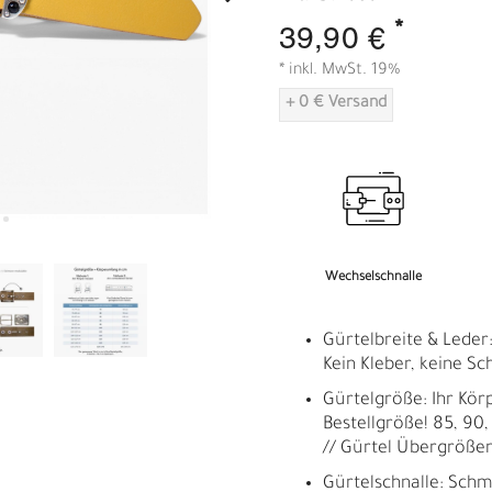
A
*
39,90 €
* inkl. MwSt. 19%
+ 0 € Versand
Wechselschnalle
Gürtelbreite & Leder:
Kein Kleber, keine Sc
Gürtelgröße: Ihr Kör
Bestellgröße! 85, 90, 
// Gürtel Übergröße
Gürtelschnalle: Sch
R
E