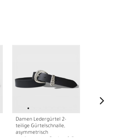
I
Damen Ledergürtel 2-
Damen Ledergürtel c
teilige Gürtelschnalle,
cm, Gürtelschnalle +
asymmetrisch
Schlaufe Perlen weiß
gehämmertes Design, 3,5
Leder