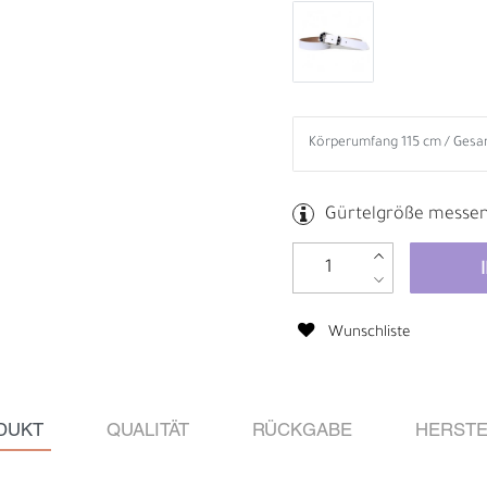
Gürtelgröße messe
Wunschliste
B
R
DUKT
QUALITÄT
RÜCKGABE
HERSTE