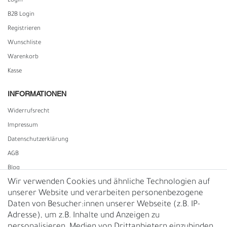
Login
B2B Login
Registrieren
Wunschliste
Warenkorb
Kasse
INFORMATIONEN
Widerrufs­recht
Impressum
Daten­schutz­erklärung
AGB
Blog
Wir verwenden Cookies und ähnliche Technologien auf
unserer Website und verarbeiten personenbezogene
Vertrag widerrufen
Daten von Besucher:innen unserer Webseite (z.B. IP-
Adresse), um z.B. Inhalte und Anzeigen zu
UNTERNEHMEN
personalisieren, Medien von Drittanbietern einzubinden