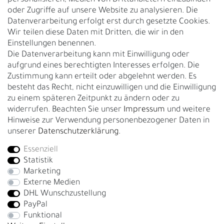
Nachhaltigkeit
oder Zugriffe auf unsere Website zu analysieren. Die
Datenverarbeitung erfolgt erst durch gesetzte Cookies.
Kontakt
Wir teilen diese Daten mit Dritten, die wir in den
Über uns
Einstellungen benennen.
Rückgabe
Die Datenverarbeitung kann mit Einwilligung oder
Gürtelgröße messen
aufgrund eines berechtigten Interesses erfolgen. Die
Zustimmung kann erteilt oder abgelehnt werden. Es
Garantie
besteht das Recht, nicht einzuwilligen und die Einwilligung
zu einem späteren Zeitpunkt zu ändern oder zu
GESCHÄFTSKUNDEN & HÄNDLER
widerrufen. Beachten Sie unser
Impressum
und weitere
B2B Geschäftskunden
Hinweise zur Verwendung personenbezogener Daten in
unserer
Daten­schutz­erklärung
.
Essenziell
Bei Fragen wenden Sie sich direkt an unser Service-Team.
Statistik
+4917663727338
Marketing
Externe Medien
Montag - Freitag, 09:00 - 14:00
DHL Wunschzustellung
info@fronhofer.com
PayPal
Gürtelmanufaktur Fronhofer, 93053 Regensburg, Nelkenweg 3b
Funktional