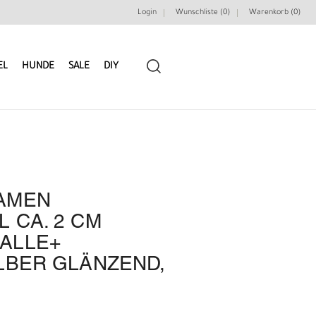
Login
Wunschliste (0)
Warenkorb (
0
)
EL
HUNDE
SALE
DIY
AMEN
LEDERRIEMEN
GÜRTELBAUSÄTZE
 CA. 2 CM
ALLE+
GÜRTEL NIETEN & ZIERTEILE
LEDERWERKZEUGE
LBER GLÄNZEND,