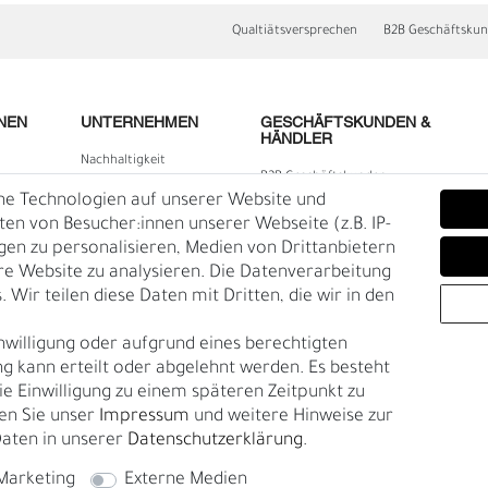
Qualtiätsversprechen
B2B Geschäftsku
NEN
UNTERNEHMEN
GESCHÄFTSKUNDEN &
HÄNDLER
Nachhaltigkeit
B2B Geschäftskunden
Kontakt
he Technologien auf unserer Website und
lärung
Über uns
n von Besucher:innen unserer Webseite (z.B. IP-
igen zu personalisieren, Medien von Drittanbietern
Rückgabe
re Website zu analysieren. Die Datenverarbeitung
Gürtelgröße messen
 Wir teilen diese Daten mit Dritten, die wir in den
E
O
Garantie
nwilligung oder aufgrund eines berechtigten
en
g kann erteilt oder abgelehnt werden. Es besteht
die Einwilligung zu einem späteren Zeitpunkt zu
en Sie unser
Impressum
und weitere Hinweise zur
aten in unserer
Daten­schutz­erklärung
.
Marketing
Externe Medien