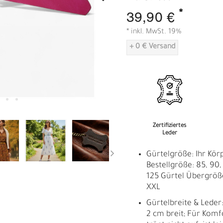
A
*
39,90 €
* inkl. MwSt. 19%
+ 0 € Versand
Zertifiziertes
Leder
Gürtelgröße: Ihr Kör
Bestellgröße: 85, 90, 
125 Gürtel Übergröß
XXL
Gürtelbreite & Leder
2 cm breit; Für Komfo
R
E