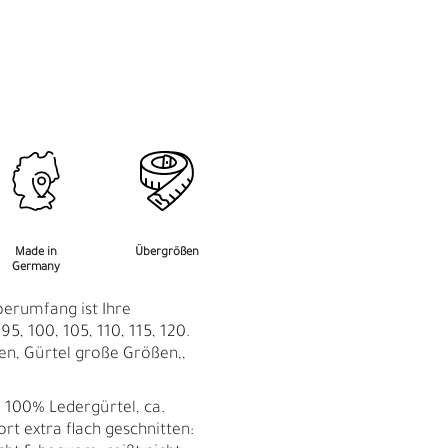
M
F
Made in
Übergrößen
Germany
perumfang ist Ihre
95, 100, 105, 110, 115, 120.
en, Gürtel große Größen,,
: 100% Ledergürtel, ca.
rt extra flach geschnitten:
Ü