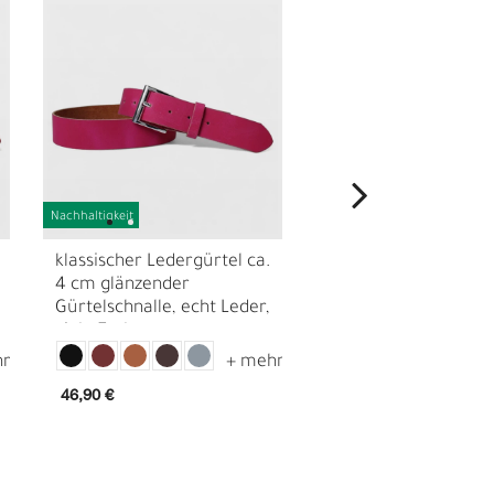
Nachhaltigkeit
Nachhaltigkeit
klassischer Ledergürtel ca.
schmaler Damen
4 cm glänzender
Ledergürtel ca. 1,5 
Gürtelschnalle, echt Leder,
lange echt vergolde
viele Farben
Gürtelschnalle, echt
N
46,90 €
47,90 €