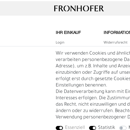
IHR EINKAUF
INFORMATIO
Login
Widerrufs­recht
B2B Login
Impressum
Wir verwenden Cookies und ähnlic
Registrieren
Daten­schutz­erk
verarbeiten personenbezogene Date
Adresse), um z.B. Inhalte und Anze
Wunschliste
AGB
einzubinden oder Zugriffe auf unse
Warenkorb
Blog
erfolgt erst durch gesetzte Cookies.
G
R
Kasse
Einstellungen benennen.
Vertrag
Die Datenverarbeitung kann mit Ei
widerruf
Interesses erfolgen. Die Zustimmun
das Recht, nicht einzuwilligen und 
ändern oder zu widerrufen. Beacht
Verwendung personenbezogener D
Essenziell
Statistik