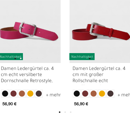
Nachhaltigkeit
Nachhaltigkeit
Damen Ledergürtel ca. 4
Damen Ledergürtel ca. 4
cm echt versilberte
cm mit großer
Dornschnalle Retrostyle,
Rollschnalle echt
echt Leder
versilbert, echt
D
F
Ledergürtel
56,90 €
56,90 €