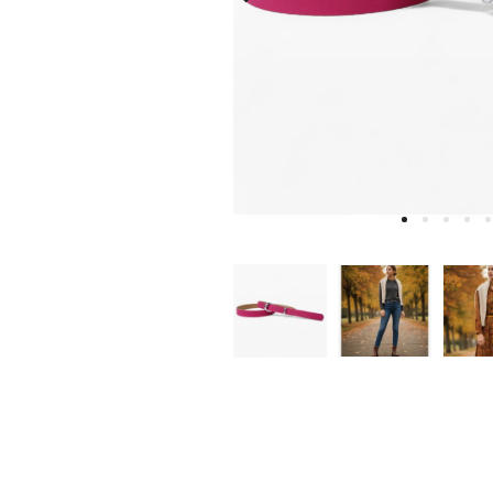
W
D
E
A