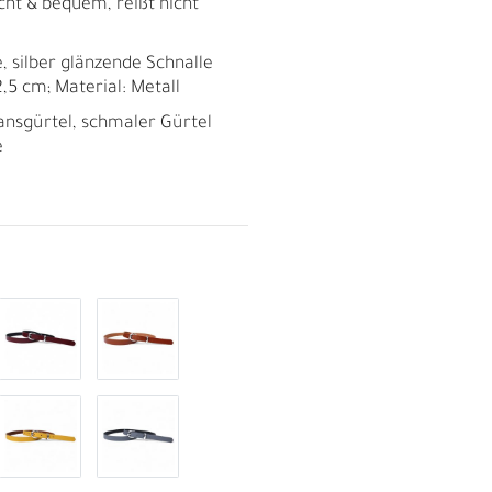
eicht & bequem, reißt nicht
, silber glänzende Schnalle
2,5 cm; Material: Metall
eansgürtel, schmaler Gürtel
e
R