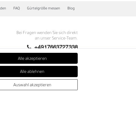
nden
FAQ
Gürtelgröße messen
Blog
Bei Fragen wenden Sie sich direkt
an unser Service-Team.
+4917663727338
Montag - Freitag, 09:00 - 14:00
Alle akzeptieren
info@fronhofer.com
Alle ablehnen
Gürtelmanufaktur Fronhofer,
93053 Regensburg, Nelkenweg 3b
E
Auswahl akzeptieren
SEHR GUT
4.86 / 5
aus 278 Bewertungen
bei: trustedshops.de,
shopvote.de