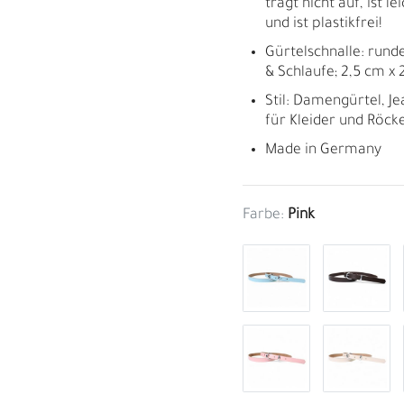
trägt nicht auf, ist l
und ist plastikfrei!
Gürtelschnalle: runde
& Schlaufe; 2,5 cm x 
Stil: Damengürtel, J
für Kleider und Röck
Made in Germany
Farbe:
Pink
M
H