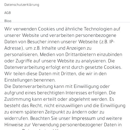
Daten­schutz­erklärung
AGB
Blog
Wir verwenden Cookies und ähnliche Technologien auf
unserer Website und verarbeiten personenbezogene
Vertrag widerrufen
Daten von Besucher:innen unserer Webseite (z.B. IP-
Adresse), um z.B. Inhalte und Anzeigen zu
UNTERNEHMEN
personalisieren, Medien von Drittanbietern einzubinden
Nachhaltigkeit
oder Zugriffe auf unsere Website zu analysieren. Die
Datenverarbeitung erfolgt erst durch gesetzte Cookies.
Kontakt
Wir teilen diese Daten mit Dritten, die wir in den
Über uns
Einstellungen benennen.
Rückgabe
Die Datenverarbeitung kann mit Einwilligung oder
Gürtelgröße messen
aufgrund eines berechtigten Interesses erfolgen. Die
Zustimmung kann erteilt oder abgelehnt werden. Es
Garantie
besteht das Recht, nicht einzuwilligen und die Einwilligung
zu einem späteren Zeitpunkt zu ändern oder zu
GESCHÄFTSKUNDEN & HÄNDLER
widerrufen. Beachten Sie unser
Impressum
und weitere
B2B Geschäftskunden
Hinweise zur Verwendung personenbezogener Daten in