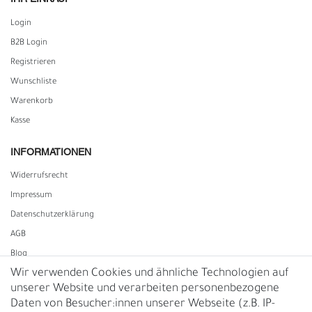
Login
B2B Login
Registrieren
Wunschliste
Warenkorb
Kasse
INFORMATIONEN
Widerrufs­recht
Impressum
Daten­schutz­erklärung
AGB
Blog
Wir verwenden Cookies und ähnliche Technologien auf
unserer Website und verarbeiten personenbezogene
Vertrag widerrufen
Daten von Besucher:innen unserer Webseite (z.B. IP-