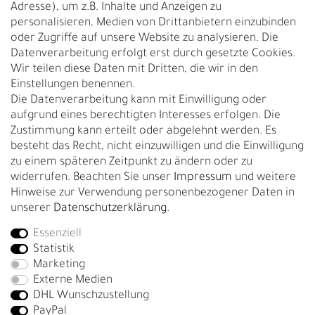
Adresse), um z.B. Inhalte und Anzeigen zu
UNTERNEHMEN
personalisieren, Medien von Drittanbietern einzubinden
Nachhaltigkeit
oder Zugriffe auf unsere Website zu analysieren. Die
Datenverarbeitung erfolgt erst durch gesetzte Cookies.
Kontakt
Wir teilen diese Daten mit Dritten, die wir in den
Über uns
Einstellungen benennen.
Rückgabe
Die Datenverarbeitung kann mit Einwilligung oder
Gürtelgröße messen
aufgrund eines berechtigten Interesses erfolgen. Die
Zustimmung kann erteilt oder abgelehnt werden. Es
Garantie
besteht das Recht, nicht einzuwilligen und die Einwilligung
zu einem späteren Zeitpunkt zu ändern oder zu
GESCHÄFTSKUNDEN & HÄNDLER
widerrufen. Beachten Sie unser
Impressum
und weitere
B2B Geschäftskunden
Hinweise zur Verwendung personenbezogener Daten in
unserer
Daten­schutz­erklärung
.
Essenziell
Bei Fragen wenden Sie sich direkt an unser Service-Team.
Statistik
+4917663727338
Marketing
Externe Medien
Montag - Freitag, 09:00 - 14:00
DHL Wunschzustellung
info@fronhofer.com
PayPal