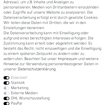
Adresse), um z.B. Inhalte und Anzeigen zu
UNTERNEHMEN
personalisieren, Medien von Drittanbietern einzubinden
Nachhaltigkeit
oder Zugriffe auf unsere Website zu analysieren. Die
Datenverarbeitung erfolgt erst durch gesetzte Cookies.
Kontakt
Wir teilen diese Daten mit Dritten, die wir in den
Über uns
Einstellungen benennen.
Rückgabe
Die Datenverarbeitung kann mit Einwilligung oder
Gürtelgröße messen
aufgrund eines berechtigten Interesses erfolgen. Die
Zustimmung kann erteilt oder abgelehnt werden. Es
Garantie
besteht das Recht, nicht einzuwilligen und die Einwilligung
zu einem späteren Zeitpunkt zu ändern oder zu
GESCHÄFTSKUNDEN & HÄNDLER
widerrufen. Beachten Sie unser
Impressum
und weitere
B2B Geschäftskunden
Hinweise zur Verwendung personenbezogener Daten in
unserer
Daten­schutz­erklärung
.
Essenziell
Bei Fragen wenden Sie sich direkt an unser Service-Team.
Statistik
+4917663727338
Marketing
Externe Medien
Montag - Freitag, 09:00 - 14:00
DHL Wunschzustellung
info@fronhofer.com
PayPal