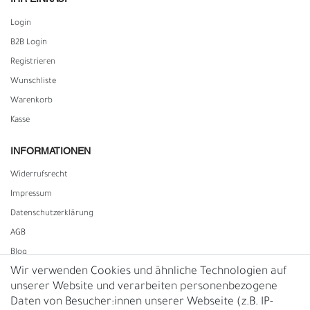
Login
B2B Login
Registrieren
Wunschliste
Warenkorb
Kasse
INFORMATIONEN
Widerrufs­recht
Impressum
Daten­schutz­erklärung
AGB
Blog
Wir verwenden Cookies und ähnliche Technologien auf
unserer Website und verarbeiten personenbezogene
Vertrag widerrufen
Daten von Besucher:innen unserer Webseite (z.B. IP-