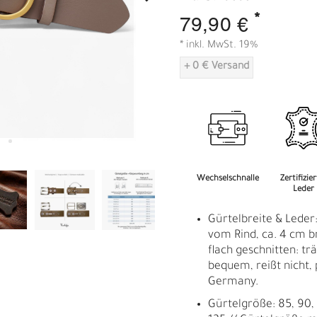
A
*
79,90 €
* inkl. MwSt. 19%
+ 0 € Versand
Wechselschnalle
Zertifizie
Leder
Gürtelbreite & Leder
vom Rind, ca. 4 cm b
flach geschnitten: träg
bequem, reißt nicht, 
Germany.
Gürtelgröße: 85, 90, 9
R
E