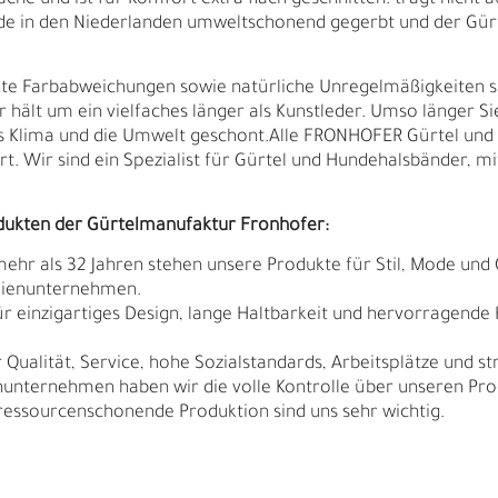
che und ist für Komfort extra flach geschnitten: trägt nicht au
urde in den Niederlanden umweltschonend gegerbt und der Gür
ichte Farbabweichungen sowie natürliche Unregelmäßigkeiten 
r hält um ein vielfaches länger als Kunstleder. Umso länger Si
s Klima und die Umwelt geschont.Alle FRONHOFER Gürtel u
t. Wir sind ein Spezialist für Gürtel und Hundehalsbänder, mi
dukten der Gürtelmanufaktur Fronhofer:
 mehr als 32 Jahren stehen unsere Produkte für Stil, Mode und 
ilienunternehmen.
r einzigartiges Design, lange Haltbarkeit und hervorragende
Qualität, Service, hohe Sozialstandards, Arbeitsplätze und s
N
N
nunternehmen haben wir die volle Kontrolle über unseren Pro
sourcenschonende Produktion sind uns sehr wichtig.