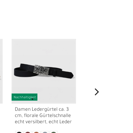
N
Nachhaltigkeit
Nachhaltigkeit
Damen Ledergürtel ca. 3
Damen Ledergürtel c
cm, florale Gürtelschnalle
cm echt vergoldete
echt versilbert, echt Leder
mattierte Gürtelschn
echt Leder