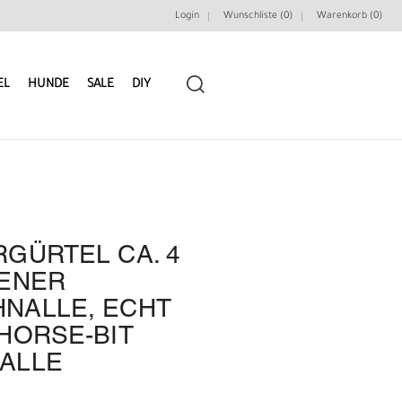
Login
Wunschliste (0)
Warenkorb (
0
)
EL
HUNDE
SALE
DIY
GÜRTEL CA. 4
LEDERRIEMEN
GÜRTELBAUSÄTZE
DENER
NALLE, ECHT
GÜRTEL NIETEN & ZIERTEILE
LEDERWERKZEUGE
HORSE-BIT
ALLE