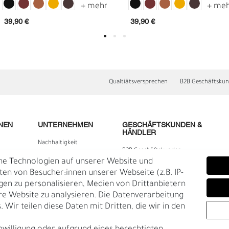
39,90 €
39,90 €
Qualtiätsversprechen
B2B Geschäftsku
NEN
UNTERNEHMEN
GESCHÄFTSKUNDEN &
HÄNDLER
E
O
Nachhaltigkeit
B2B Geschäftskunden
Kontakt
he Technologien auf unserer Website und
lärung
Über uns
n von Besucher:innen unserer Webseite (z.B. IP-
igen zu personalisieren, Medien von Drittanbietern
Rückgabe
re Website zu analysieren. Die Datenverarbeitung
Gürtelgröße messen
 Wir teilen diese Daten mit Dritten, die wir in den
Garantie