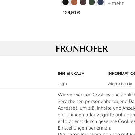
129,90 €
IHR EINKAUF
INFORMATIO
G
R
Login
Widerrufs­recht
B2B Login
Impressum
Wir verwenden Cookies und ähnlic
Registrieren
Daten­schutz­erk
verarbeiten personenbezogene Date
Adresse), um z.B. Inhalte und Anze
Wunschliste
AGB
einzubinden oder Zugriffe auf unse
Warenkorb
Blog
erfolgt erst durch gesetzte Cookies.
Kasse
Einstellungen benennen.
Vertrag