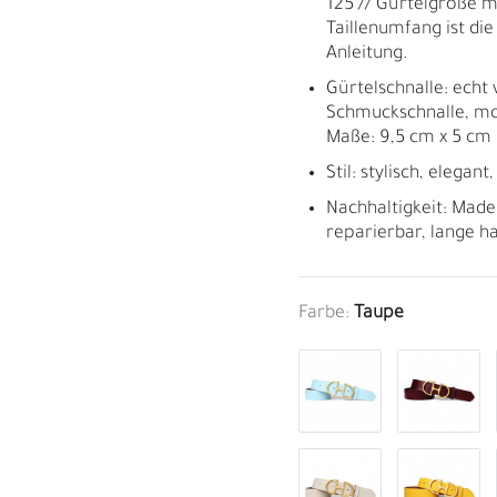
125 // Gürtelgröße m
Taillenumfang ist die
Anleitung.
Gürtelschnalle: echt
Schmuckschnalle, mo
Maße: 9,5 cm x 5 cm
Stil: stylisch, elegant
Nachhaltigkeit: Made
reparierbar, lange h
Farbe:
Taupe
M
H