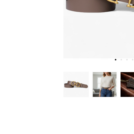
W
D
E
A