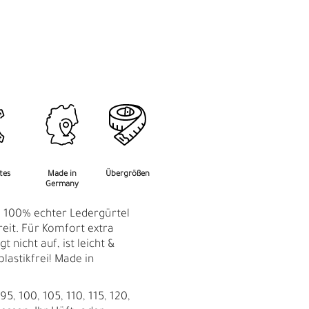
M
F
rtes
Made in
Übergrößen
Germany
: 100% echter Ledergürtel
reit. Für Komfort extra
t nicht auf, ist leicht &
plastikfrei! Made in
5, 100, 105, 110, 115, 120,
Ü