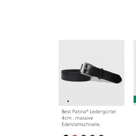
L
Ü
Best Patina® Ledergürtel
4cm , massive
Edelstahlschnalle,
gebürstet