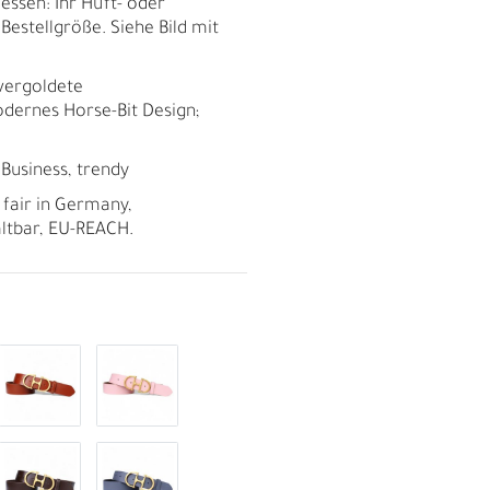
essen: Ihr Hüft- oder
 Bestellgröße. Siehe Bild mit
 vergoldete
dernes Horse-Bit Design;
, Business, trendy
 fair in Germany,
altbar, EU-REACH.
R