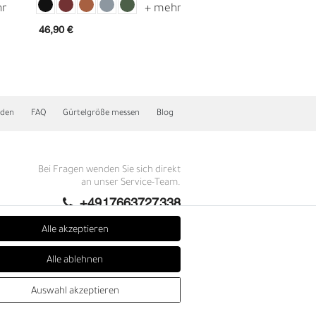
46,90 €
67,90 €
nden
FAQ
Gürtelgröße messen
Blog
Bei Fragen wenden Sie sich direkt
an unser Service-Team.
E
+4917663727338
Montag - Freitag, 09:00 - 14:00
Alle akzeptieren
info@fronhofer.com
Alle ablehnen
Gürtelmanufaktur Fronhofer,
93053 Regensburg, Nelkenweg 3b
Auswahl akzeptieren