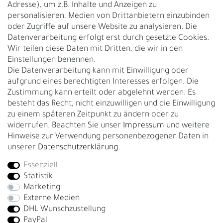
Adresse), um z.B. Inhalte und Anzeigen zu
UNTERNEHMEN
personalisieren, Medien von Drittanbietern einzubinden
Nachhaltigkeit
oder Zugriffe auf unsere Website zu analysieren. Die
Datenverarbeitung erfolgt erst durch gesetzte Cookies.
Kontakt
Wir teilen diese Daten mit Dritten, die wir in den
Über uns
Einstellungen benennen.
Rückgabe
Die Datenverarbeitung kann mit Einwilligung oder
Gürtelgröße messen
aufgrund eines berechtigten Interesses erfolgen. Die
Zustimmung kann erteilt oder abgelehnt werden. Es
Garantie
besteht das Recht, nicht einzuwilligen und die Einwilligung
zu einem späteren Zeitpunkt zu ändern oder zu
GESCHÄFTSKUNDEN & HÄNDLER
widerrufen. Beachten Sie unser
Impressum
und weitere
B2B Geschäftskunden
Hinweise zur Verwendung personenbezogener Daten in
unserer
Daten­schutz­erklärung
.
Essenziell
Bei Fragen wenden Sie sich direkt an unser Service-Team.
Statistik
+4917663727338
Marketing
Externe Medien
Montag - Freitag, 09:00 - 14:00
DHL Wunschzustellung
info@fronhofer.com
PayPal