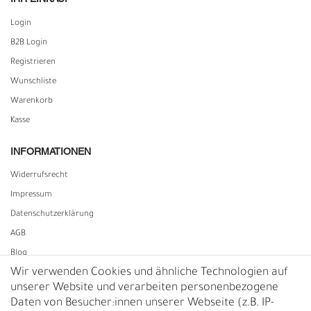
Login
B2B Login
Registrieren
Wunschliste
Warenkorb
Kasse
INFORMATIONEN
Widerrufs­recht
Impressum
Daten­schutz­erklärung
AGB
Blog
Wir verwenden Cookies und ähnliche Technologien auf
unserer Website und verarbeiten personenbezogene
Vertrag widerrufen
Daten von Besucher:innen unserer Webseite (z.B. IP-