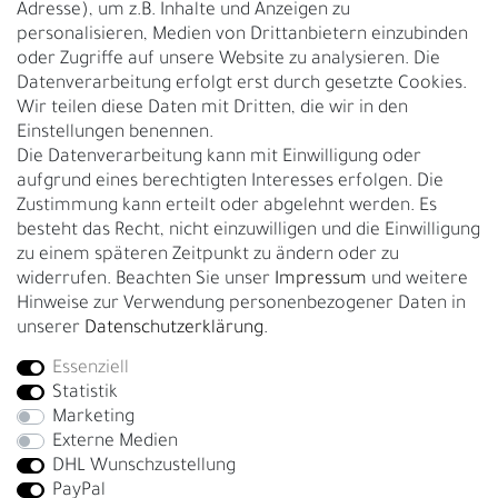
Adresse), um z.B. Inhalte und Anzeigen zu
UNTERNEHMEN
personalisieren, Medien von Drittanbietern einzubinden
Nachhaltigkeit
oder Zugriffe auf unsere Website zu analysieren. Die
Datenverarbeitung erfolgt erst durch gesetzte Cookies.
Kontakt
Wir teilen diese Daten mit Dritten, die wir in den
Über uns
Einstellungen benennen.
Rückgabe
Die Datenverarbeitung kann mit Einwilligung oder
Gürtelgröße messen
aufgrund eines berechtigten Interesses erfolgen. Die
Zustimmung kann erteilt oder abgelehnt werden. Es
Garantie
besteht das Recht, nicht einzuwilligen und die Einwilligung
zu einem späteren Zeitpunkt zu ändern oder zu
GESCHÄFTSKUNDEN & HÄNDLER
widerrufen. Beachten Sie unser
Impressum
und weitere
B2B Geschäftskunden
Hinweise zur Verwendung personenbezogener Daten in
unserer
Daten­schutz­erklärung
.
Essenziell
Bei Fragen wenden Sie sich direkt an unser Service-Team.
Statistik
+4917663727338
Marketing
Externe Medien
Montag - Freitag, 09:00 - 14:00
DHL Wunschzustellung
info@fronhofer.com
PayPal