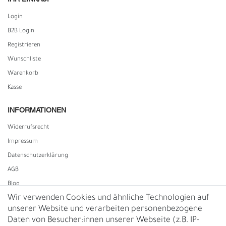
Login
B2B Login
Registrieren
Wunschliste
Warenkorb
Kasse
INFORMATIONEN
Widerrufs­recht
Impressum
Daten­schutz­erklärung
AGB
Blog
Wir verwenden Cookies und ähnliche Technologien auf
unserer Website und verarbeiten personenbezogene
Vertrag widerrufen
Daten von Besucher:innen unserer Webseite (z.B. IP-