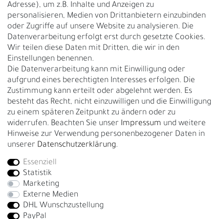
Adresse), um z.B. Inhalte und Anzeigen zu
UNTERNEHMEN
personalisieren, Medien von Drittanbietern einzubinden
Nachhaltigkeit
oder Zugriffe auf unsere Website zu analysieren. Die
Datenverarbeitung erfolgt erst durch gesetzte Cookies.
Kontakt
Wir teilen diese Daten mit Dritten, die wir in den
Über uns
Einstellungen benennen.
Rückgabe
Die Datenverarbeitung kann mit Einwilligung oder
Gürtelgröße messen
aufgrund eines berechtigten Interesses erfolgen. Die
Zustimmung kann erteilt oder abgelehnt werden. Es
Garantie
besteht das Recht, nicht einzuwilligen und die Einwilligung
zu einem späteren Zeitpunkt zu ändern oder zu
GESCHÄFTSKUNDEN & HÄNDLER
widerrufen. Beachten Sie unser
Impressum
und weitere
B2B Geschäftskunden
Hinweise zur Verwendung personenbezogener Daten in
unserer
Daten­schutz­erklärung
.
Essenziell
Bei Fragen wenden Sie sich direkt an unser Service-Team.
Statistik
+4917663727338
Marketing
Externe Medien
Montag - Freitag, 09:00 - 14:00
DHL Wunschzustellung
info@fronhofer.com
PayPal