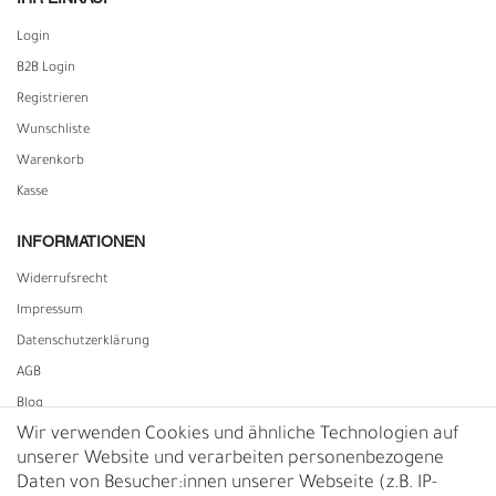
Login
B2B Login
Registrieren
Wunschliste
Warenkorb
Kasse
INFORMATIONEN
Widerrufs­recht
Impressum
Daten­schutz­erklärung
AGB
Blog
Wir verwenden Cookies und ähnliche Technologien auf
unserer Website und verarbeiten personenbezogene
Vertrag widerrufen
Daten von Besucher:innen unserer Webseite (z.B. IP-