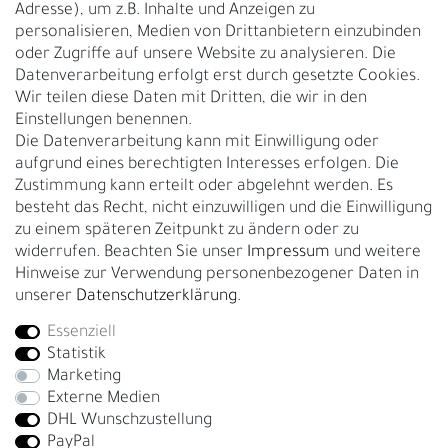
Adresse), um z.B. Inhalte und Anzeigen zu
UNTERNEHMEN
personalisieren, Medien von Drittanbietern einzubinden
Nachhaltigkeit
oder Zugriffe auf unsere Website zu analysieren. Die
Datenverarbeitung erfolgt erst durch gesetzte Cookies.
Kontakt
Wir teilen diese Daten mit Dritten, die wir in den
Über uns
Einstellungen benennen.
Rückgabe
Die Datenverarbeitung kann mit Einwilligung oder
Gürtelgröße messen
aufgrund eines berechtigten Interesses erfolgen. Die
Zustimmung kann erteilt oder abgelehnt werden. Es
Garantie
besteht das Recht, nicht einzuwilligen und die Einwilligung
zu einem späteren Zeitpunkt zu ändern oder zu
GESCHÄFTSKUNDEN & HÄNDLER
widerrufen. Beachten Sie unser
Impressum
und weitere
B2B Geschäftskunden
Hinweise zur Verwendung personenbezogener Daten in
unserer
Daten­schutz­erklärung
.
Essenziell
Bei Fragen wenden Sie sich direkt an unser Service-Team.
Statistik
+4917663727338
Marketing
Externe Medien
Montag - Freitag, 09:00 - 14:00
DHL Wunschzustellung
info@fronhofer.com
PayPal