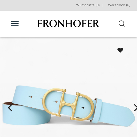
Wunschliste (0)
Warenkorb (
0
)