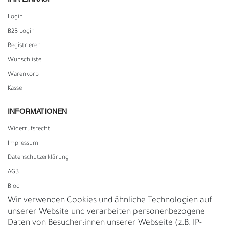
Login
B2B Login
Registrieren
Wunschliste
Warenkorb
Kasse
INFORMATIONEN
Widerrufs­recht
Impressum
Daten­schutz­erklärung
AGB
Blog
Wir verwenden Cookies und ähnliche Technologien auf
unserer Website und verarbeiten personenbezogene
Vertrag widerrufen
Daten von Besucher:innen unserer Webseite (z.B. IP-