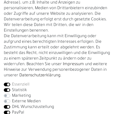
Adresse), um z.B. Inhalte und Anzeigen zu
UNTERNEHMEN
personalisieren, Medien von Drittanbietern einzubinden
Nachhaltigkeit
oder Zugriffe auf unsere Website zu analysieren. Die
Datenverarbeitung erfolgt erst durch gesetzte Cookies.
Kontakt
Wir teilen diese Daten mit Dritten, die wir in den
Über uns
Einstellungen benennen.
Rückgabe
Die Datenverarbeitung kann mit Einwilligung oder
Gürtelgröße messen
aufgrund eines berechtigten Interesses erfolgen. Die
Zustimmung kann erteilt oder abgelehnt werden. Es
Garantie
besteht das Recht, nicht einzuwilligen und die Einwilligung
zu einem späteren Zeitpunkt zu ändern oder zu
GESCHÄFTSKUNDEN & HÄNDLER
widerrufen. Beachten Sie unser
Impressum
und weitere
B2B Geschäftskunden
Hinweise zur Verwendung personenbezogener Daten in
unserer
Daten­schutz­erklärung
.
Essenziell
Bei Fragen wenden Sie sich direkt an unser Service-Team.
Statistik
+4917663727338
Marketing
Externe Medien
Montag - Freitag, 09:00 - 14:00
DHL Wunschzustellung
info@fronhofer.com
PayPal