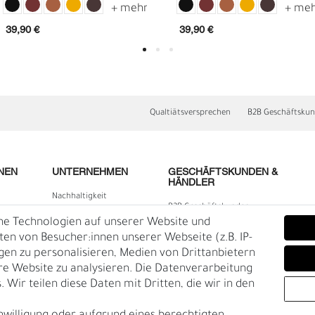
39,90 €
39,90 €
Qualtiätsversprechen
B2B Geschäftsku
NEN
UNTERNEHMEN
GESCHÄFTSKUNDEN &
HÄNDLER
E
O
Nachhaltigkeit
B2B Geschäftskunden
Kontakt
he Technologien auf unserer Website und
lärung
Über uns
n von Besucher:innen unserer Webseite (z.B. IP-
igen zu personalisieren, Medien von Drittanbietern
Rückgabe
re Website zu analysieren. Die Datenverarbeitung
Gürtelgröße messen
 Wir teilen diese Daten mit Dritten, die wir in den
Garantie