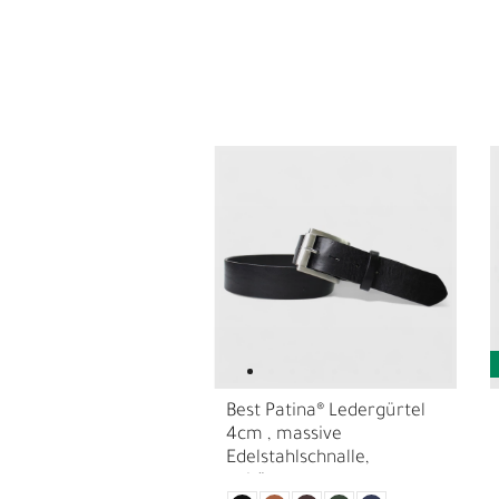
L
Ü
Best Patina® Ledergürtel
4cm , massive
Edelstahlschnalle,
gebürstet