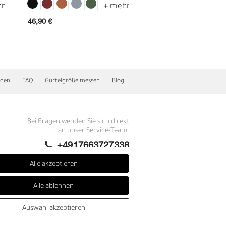
46,90 €
67,90 €
nden
FAQ
Gürtelgröße messen
Blog
Bei Fragen wenden Sie sich direkt
an unser Service-Team.
E
+4917663727338
Montag - Freitag, 09:00 - 14:00
Alle akzeptieren
info@fronhofer.com
Alle ablehnen
Gürtelmanufaktur Fronhofer,
93053 Regensburg, Nelkenweg 3b
Auswahl akzeptieren