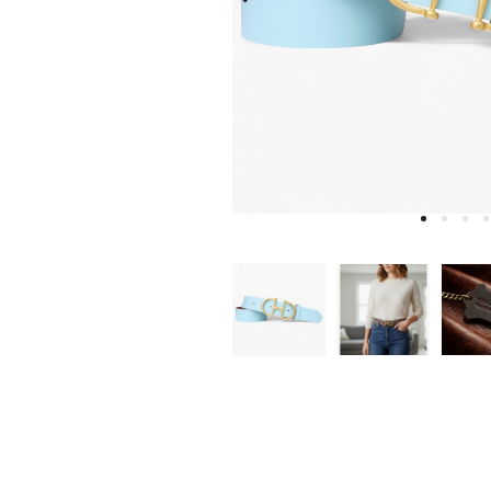
W
D
E
A