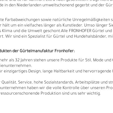
che und ist für Komfort extra flach geschnitten: trägt nicht au
urde in den Niederlanden umweltschonend gegerbt und der Gür
ichte Farbabweichungen sowie natürliche Unregelmäßigkeiten 
r hält um ein vielfaches länger als Kunstleder. Umso länger Si
s Klima und die Umwelt geschont.Alle FRONHOFER Gürtel u
t. Wir sind ein Spezialist für Gürtel und Hundehalsbänder, mi
dukten der Gürtelmanufaktur Fronhofer:
 mehr als 32 Jahren stehen unsere Produkte für Stil, Mode und 
ilienunternehmen.
r einzigartiges Design, lange Haltbarkeit und hervorragende
Qualität, Service, hohe Sozialstandards, Arbeitsplätze und s
N
N
nunternehmen haben wir die volle Kontrolle über unseren Pro
sourcenschonende Produktion sind uns sehr wichtig.