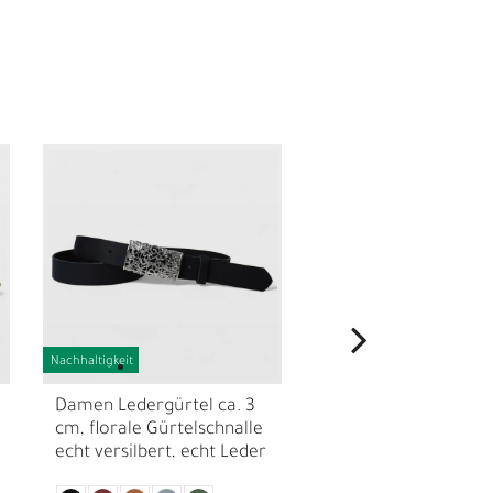
N
Nachhaltigkeit
Nachhaltigkeit
Damen Ledergürtel ca. 3
Damen Ledergürtel c
cm, florale Gürtelschnalle
cm echt vergoldete
echt versilbert, echt Leder
mattierte Gürtelschn
echt Leder