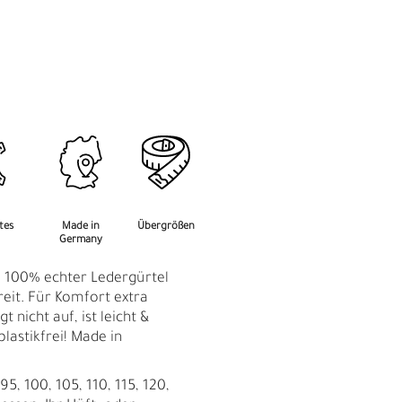
M
F
rtes
Made in
Übergrößen
Germany
: 100% echter Ledergürtel
reit. Für Komfort extra
t nicht auf, ist leicht &
plastikfrei! Made in
5, 100, 105, 110, 115, 120,
Ü