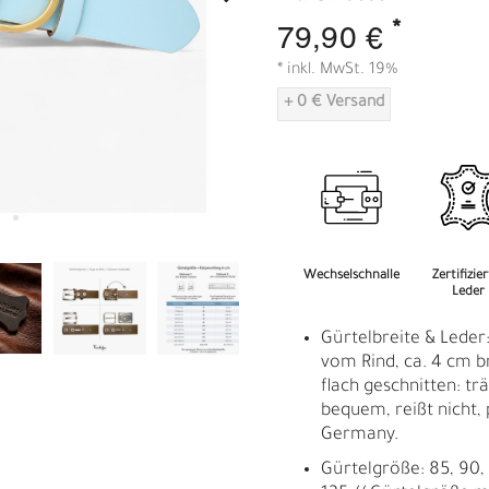
A
*
79,90 €
* inkl. MwSt. 19%
+ 0 € Versand
Wechselschnalle
Zertifizie
Leder
Gürtelbreite & Leder
vom Rind, ca. 4 cm b
flach geschnitten: träg
bequem, reißt nicht, 
Germany.
Gürtelgröße: 85, 90, 9
R
E