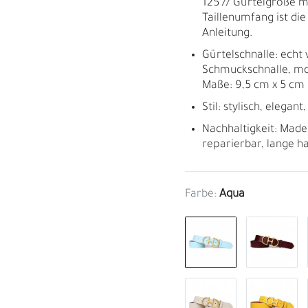
125 // Gürtelgröße m
Taillenumfang ist die
Anleitung.
Gürtelschnalle: echt
Schmuckschnalle, mo
Maße: 9,5 cm x 5 cm
Stil: stylisch, elegant
Nachhaltigkeit: Made
reparierbar, lange h
Farbe:
Aqua
M
H