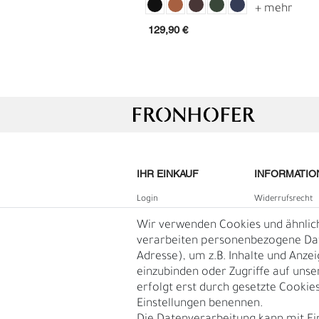
129,90 €
IHR EINKAUF
INFORMATIO
G
R
Login
Widerrufs­recht
B2B Login
Impressum
Wir verwenden Cookies und ähnlic
Registrieren
Daten­schutz­erk
verarbeiten personenbezogene Date
Adresse), um z.B. Inhalte und Anze
Wunschliste
AGB
einzubinden oder Zugriffe auf unse
Warenkorb
Blog
erfolgt erst durch gesetzte Cookies.
Kasse
Einstellungen benennen.
Vertrag