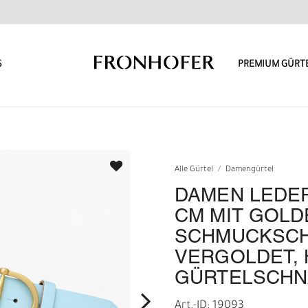
S
PREMIUM GÜRT
Alle Gürtel
Damengürtel
DAMEN LEDER
CM MIT GOL
SCHMUCKSCH
VERGOLDET, 
GÜRTELSCHN
Art.-ID: 19093