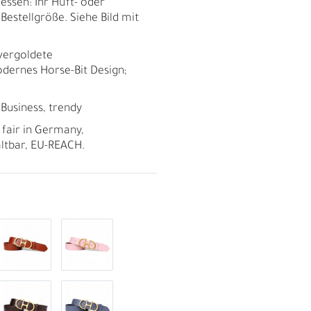
essen: Ihr Hüft- oder
 Bestellgröße. Siehe Bild mit
 vergoldete
dernes Horse-Bit Design;
, Business, trendy
 fair in Germany,
altbar, EU-REACH.
R