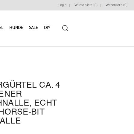
Login
Wunschliste (0)
Warenkorb (
0
)
EL
HUNDE
SALE
DIY
GÜRTEL CA. 4
LEDERRIEMEN
GÜRTELBAUSÄTZE
DENER
NALLE, ECHT
GÜRTEL NIETEN & ZIERTEILE
LEDERWERKZEUGE
HORSE-BIT
ALLE