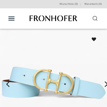
Wunschliste (0)
Warenkorb (
0
)