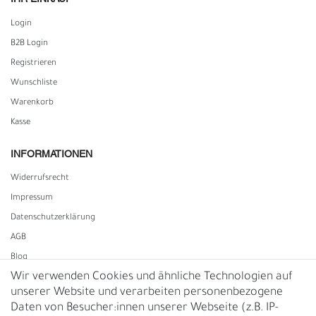
Login
B2B Login
Registrieren
Wunschliste
Warenkorb
Kasse
INFORMATIONEN
Widerrufs­recht
Impressum
Daten­schutz­erklärung
AGB
Blog
Wir verwenden Cookies und ähnliche Technologien auf
unserer Website und verarbeiten personenbezogene
Vertrag widerrufen
Daten von Besucher:innen unserer Webseite (z.B. IP-