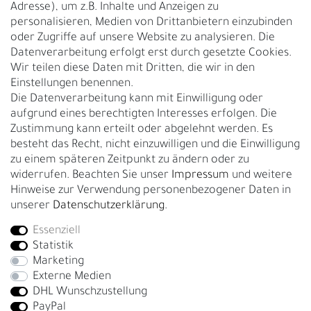
Adresse), um z.B. Inhalte und Anzeigen zu
UNTERNEHMEN
personalisieren, Medien von Drittanbietern einzubinden
Nachhaltigkeit
oder Zugriffe auf unsere Website zu analysieren. Die
Datenverarbeitung erfolgt erst durch gesetzte Cookies.
Kontakt
Wir teilen diese Daten mit Dritten, die wir in den
Über uns
Einstellungen benennen.
Rückgabe
Die Datenverarbeitung kann mit Einwilligung oder
Gürtelgröße messen
aufgrund eines berechtigten Interesses erfolgen. Die
Zustimmung kann erteilt oder abgelehnt werden. Es
Garantie
besteht das Recht, nicht einzuwilligen und die Einwilligung
zu einem späteren Zeitpunkt zu ändern oder zu
GESCHÄFTSKUNDEN & HÄNDLER
widerrufen. Beachten Sie unser
Impressum
und weitere
B2B Geschäftskunden
Hinweise zur Verwendung personenbezogener Daten in
unserer
Daten­schutz­erklärung
.
Essenziell
Bei Fragen wenden Sie sich direkt an unser Service-Team.
Statistik
+4917663727338
Marketing
Externe Medien
Montag - Freitag, 09:00 - 14:00
DHL Wunschzustellung
info@fronhofer.com
PayPal