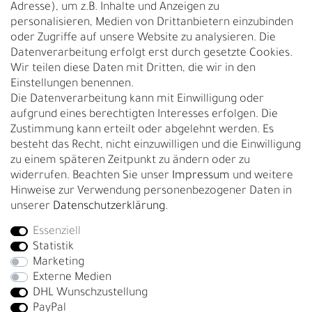
Adresse), um z.B. Inhalte und Anzeigen zu
UNTERNEHMEN
personalisieren, Medien von Drittanbietern einzubinden
Nachhaltigkeit
oder Zugriffe auf unsere Website zu analysieren. Die
Datenverarbeitung erfolgt erst durch gesetzte Cookies.
Kontakt
Wir teilen diese Daten mit Dritten, die wir in den
Über uns
Einstellungen benennen.
Rückgabe
Die Datenverarbeitung kann mit Einwilligung oder
Gürtelgröße messen
aufgrund eines berechtigten Interesses erfolgen. Die
Zustimmung kann erteilt oder abgelehnt werden. Es
Garantie
besteht das Recht, nicht einzuwilligen und die Einwilligung
zu einem späteren Zeitpunkt zu ändern oder zu
GESCHÄFTSKUNDEN & HÄNDLER
widerrufen. Beachten Sie unser
Impressum
und weitere
B2B Geschäftskunden
Hinweise zur Verwendung personenbezogener Daten in
unserer
Daten­schutz­erklärung
.
Essenziell
Bei Fragen wenden Sie sich direkt an unser Service-Team.
Statistik
+4917663727338
Marketing
Externe Medien
Montag - Freitag, 09:00 - 14:00
DHL Wunschzustellung
info@fronhofer.com
PayPal