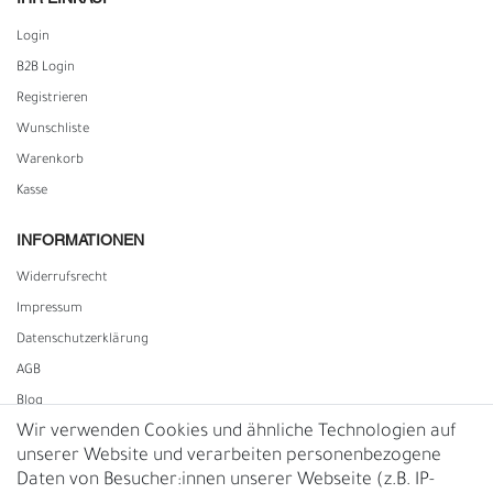
Login
B2B Login
Registrieren
Wunschliste
Warenkorb
Kasse
INFORMATIONEN
Widerrufs­recht
Impressum
Daten­schutz­erklärung
AGB
Blog
Wir verwenden Cookies und ähnliche Technologien auf
unserer Website und verarbeiten personenbezogene
Vertrag widerrufen
Daten von Besucher:innen unserer Webseite (z.B. IP-