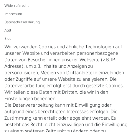
Widerrufs­recht
Impressum
Daten­schutz­erklärung
AGB
Blog
Wir verwenden Cookies und ähnliche Technologien auf
unserer Website und verarbeiten personenbezogene
Vertrag widerrufen
Daten von Besucher:innen unserer Webseite (z.B. IP-
Adresse), um z.B. Inhalte und Anzeigen zu
UNTERNEHMEN
personalisieren, Medien von Drittanbietern einzubinden
Nachhaltigkeit
oder Zugriffe auf unsere Website zu analysieren. Die
Datenverarbeitung erfolgt erst durch gesetzte Cookies.
Kontakt
Wir teilen diese Daten mit Dritten, die wir in den
Über uns
Einstellungen benennen.
Rückgabe
Die Datenverarbeitung kann mit Einwilligung oder
Gürtelgröße messen
aufgrund eines berechtigten Interesses erfolgen. Die
Zustimmung kann erteilt oder abgelehnt werden. Es
Garantie
besteht das Recht, nicht einzuwilligen und die Einwilligung
zu einem späteren Zeitpunkt zu ändern oder zu