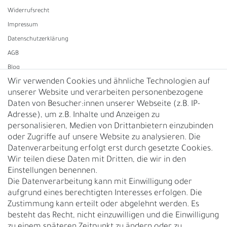
Widerrufs­recht
Impressum
Daten­schutz­erklärung
AGB
Blog
Wir verwenden Cookies und ähnliche Technologien auf
unserer Website und verarbeiten personenbezogene
Vertrag widerrufen
Daten von Besucher:innen unserer Webseite (z.B. IP-
Adresse), um z.B. Inhalte und Anzeigen zu
UNTERNEHMEN
personalisieren, Medien von Drittanbietern einzubinden
Nachhaltigkeit
oder Zugriffe auf unsere Website zu analysieren. Die
Datenverarbeitung erfolgt erst durch gesetzte Cookies.
Kontakt
Wir teilen diese Daten mit Dritten, die wir in den
Über uns
Einstellungen benennen.
Rückgabe
Die Datenverarbeitung kann mit Einwilligung oder
Gürtelgröße messen
aufgrund eines berechtigten Interesses erfolgen. Die
Zustimmung kann erteilt oder abgelehnt werden. Es
Garantie
besteht das Recht, nicht einzuwilligen und die Einwilligung
zu einem späteren Zeitpunkt zu ändern oder zu