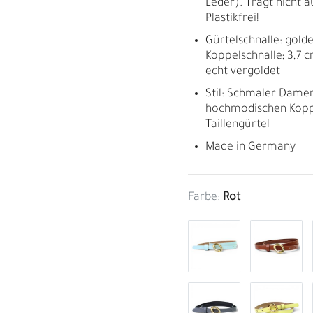
Leder). Trägt nicht a
Plastikfrei!
Gürtelschnalle: golde
Koppelschnalle; 3,7 c
echt vergoldet
Stil: Schmaler Damen
hochmodischen Koppe
Taillengürtel
Made in Germany
Farbe:
Rot
M
H