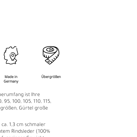
M
F
Made in
Übergrößen
Germany
perumfang ist Ihre
, 95, 100, 105, 110, 115,
rgrößen, Gürtel große
: ca. 1,3 cm schmaler
htem Rindsleder (100%
Ü