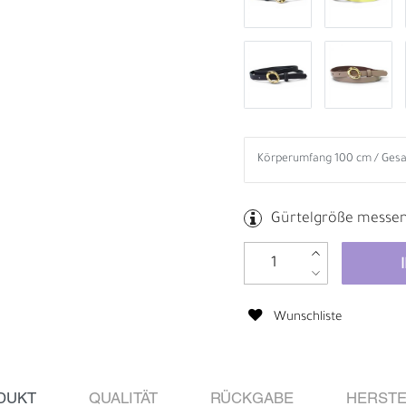
Gürtelgröße messe
Wunschliste
B
R
DUKT
QUALITÄT
RÜCKGABE
HERSTE