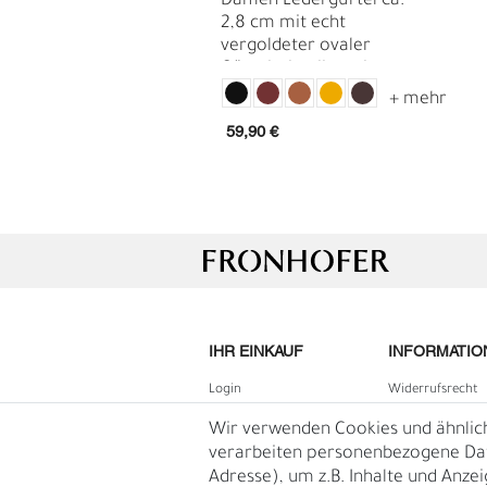
Damen Ledergürtel ca.
2,8 cm mit echt
vergoldeter ovaler
Gürtelschnalle, echt
Ledergürtel
59,90 €
L
Ü
IHR EINKAUF
INFORMATIO
Login
Widerrufs­recht
B2B Login
Impressum
Wir verwenden Cookies und ähnlic
Registrieren
Daten­schutz­erk
verarbeiten personenbezogene Date
Adresse), um z.B. Inhalte und Anze
Wunschliste
AGB