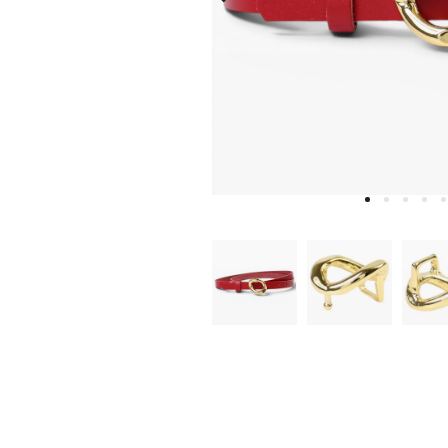
W
D
E
A