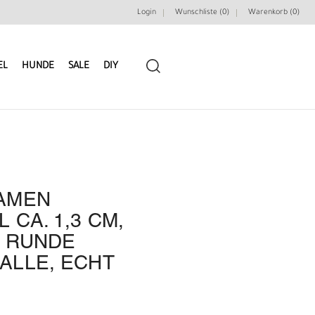
Login
Wunschliste (0)
Warenkorb (
0
)
EL
HUNDE
SALE
DIY
AMEN
LEDERRIEMEN
GÜRTELBAUSÄTZE
CA. 1,3 CM,
 RUNDE
GÜRTEL NIETEN & ZIERTEILE
LEDERWERKZEUGE
ALLE, ECHT