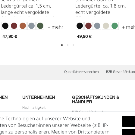
schmaler Damen
schmaler Damen
Ledergürtel ca. 1,5 cm,
Ledergürtel ca. 1,8 cm,
lange echt vergoldete
echt vergoldete
Gürtelschnalle, echt Leder
Gürtelschnalle und
Metallschlaufen
47,90 €
49,90 €
Qualtiätsversprechen
B2B Geschäftsku
D
F
NEN
UNTERNEHMEN
GESCHÄFTSKUNDEN &
HÄNDLER
Nachhaltigkeit
B2B Geschäftskunden
Kontakt
he Technologien auf unserer Website und
lärung
Über uns
n von Besucher:innen unserer Webseite (z.B. IP-
igen zu personalisieren, Medien von Drittanbietern
Rückgabe