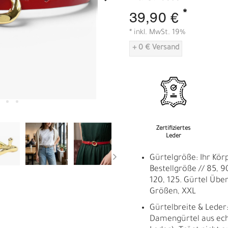
A
*
39,90 €
* inkl. MwSt. 19%
+ 0 € Versand
Zertifiziertes
Leder
Gürtelgröße: Ihr Kör
Bestellgröße // 85, 90
120, 125. Gürtel Übe
Größen, XXL
Gürtelbreite & Leder
Damengürtel aus ec
R
E