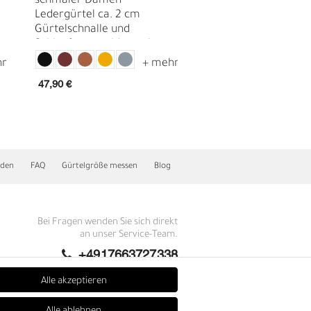
schmaler Damen
schmaler Damen
Ledergürtel ca. 2 cm
Ledergürtel ca. 2 c
Gürtelschnalle und
ovaler länglicher
Schlaufe vergoldet, echt
Gürtelschnalle in go
Leder
47,90 €
39,90 €
nden
FAQ
Gürtelgröße messen
Blog
N
Bei Fragen wenden Sie sich direkt
an unser Service-Team.
+4917663727338
Montag - Freitag, 09:00 - 14:00
Alle akzeptieren
info@fronhofer.com