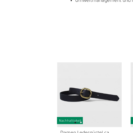
Umweltmanagement und res
E
G
Nachhaltigkeit