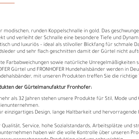
r modischen, runden Koppelschnalle in gold. Das geschwung
ekt und verleiht der Schnalle eine besondere Tiefe und Dynam
tisch und luxuriös – ideal als stilvoller Blickfang für schmale
sleder und sehr flach geschnitten damit der Gürtel nicht auft
ichte Farbabweichungen sowie natürliche Unregelmäßigkeiten 
HOFER Gürtel und FRONHOFER Hundehalsbänder werden in Deut
ndehalsbänder, mit unseren Produkten treffen Sie die richtige 
dukten der Gürtelmanufaktur Fronhofer:
 mehr als 32 Jahren stehen unsere Produkte für Stil, Mode und 
ilienunternehmen.
Ä
I
r einzigartiges Design, lange Haltbarkeit und hervorragende
Qualität, Service, hohe Sozialstandards, Arbeitsplätze und s
nunternehmen haben wir die volle Kontrolle über unseren Pro