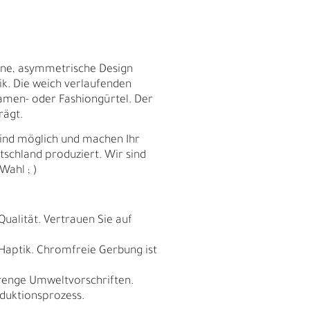
ene, asymmetrische Design
ik. Die weich verlaufenden
 Damen- oder Fashiongürtel. Der
rägt.
sind möglich und machen Ihr
schland produziert. Wir sind
Wahl ; )
Qualität. Vertrauen Sie auf
E
 Haptik. Chromfreie Gerbung ist
trenge Umweltvorschriften.
duktionsprozess.