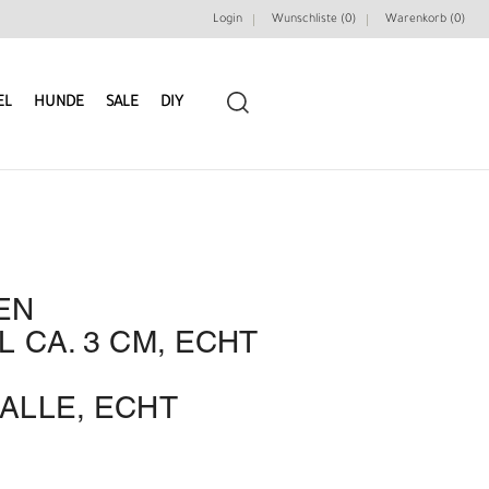
Login
Wunschliste (0)
Warenkorb (
0
)
EL
HUNDE
SALE
DIY
 L
LEDERRIEMEN
GÜRTELBAUSÄTZE
A. 3 CM, ECHT L
GÜRTEL NIETEN & ZIERTEILE
LEDERWERKZEUGE
LE, ECHT V