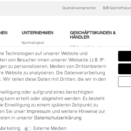
Qualtiätsversprechen
B2B Geschäftsku
NEN
UNTERNEHMEN
GESCHÄFTSKUNDEN &
HÄNDLER
Nachhaltigkeit
B2B Geschäftskunden
Kontakt
he Technologien auf unserer Website und
lärung
Über uns
n von Besucher:innen unserer Webseite (z.B. IP-
igen zu personalisieren, Medien von Drittanbietern
Rückgabe
re Website zu analysieren. Die Datenverarbeitung
Gürtelgröße messen
 Wir teilen diese Daten mit Dritten, die wir in den
E
O
Garantie
nwilligung oder aufgrund eines berechtigten
en
g kann erteilt oder abgelehnt werden. Es besteht
die Einwilligung zu einem späteren Zeitpunkt zu
en Sie unser
Impressum
und weitere Hinweise zur
aten in unserer
Daten­schutz­erklärung
.
Marketing
Externe Medien