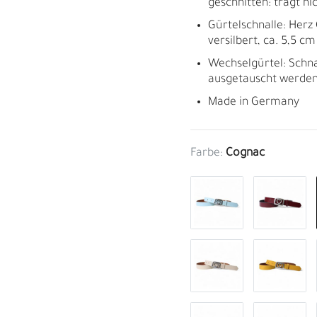
geschnitten: trägt nich
Gürtelschnalle: Herz
versilbert, ca. 5,5 c
Wechselgürtel: Schn
ausgetauscht werden
Made in Germany
Farbe:
Cognac
M
H