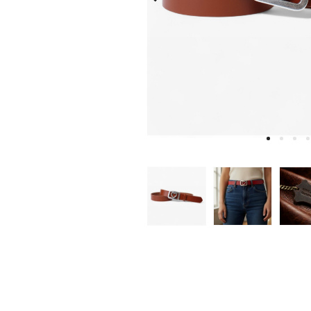
W
D
E
A