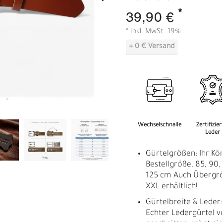
A
*
39,90 €
* inkl. MwSt. 19%
+ 0 € Versand
Wechselschnalle
Zertifizie
Leder
Gürtelgrößen: Ihr Kö
Bestellgröße. 85, 90, 
125 cm Auch Übergrö
XXL erhältlich!
Gürtelbreite & Leder:
Echter Ledergürtel 
R
E