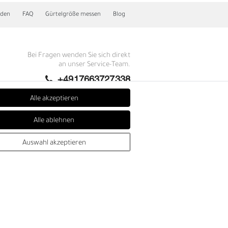
nden
FAQ
Gürtelgröße messen
Blog
Bei Fragen wenden Sie sich direkt
an unser Service-Team.
+4917663727338
Montag - Freitag, 09:00 - 14:00
Alle akzeptieren
info@fronhofer.com
Alle ablehnen
Gürtelmanufaktur Fronhofer,
93053 Regensburg, Nelkenweg 3b
E
Auswahl akzeptieren
SEHR GUT
4.85 / 5
aus 276 Bewertungen
bei: trustedshops.de,
shopvote.de