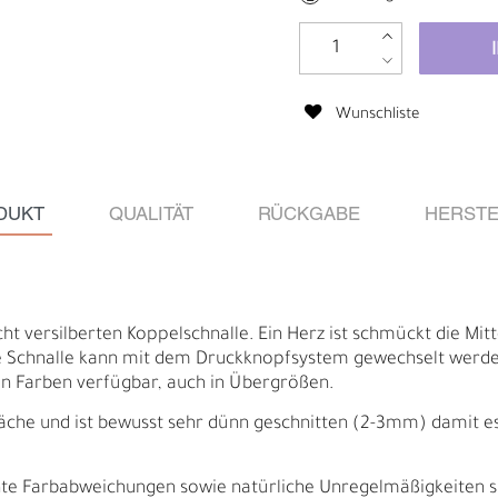
Wunschliste
DUKT
QUALITÄT
RÜCKGABE
HERSTE
t versilberten Koppelschnalle. Ein Herz ist schmückt die Mitt
ie Schnalle kann mit dem Druckknopfsystem gewechselt werden.
llen Farben verfügbar, auch in Übergrößen.
Ä
I
äche und ist bewusst sehr dünn geschnitten (2-3mm) damit es f
ichte Farbabweichungen sowie natürliche Unregelmäßigkeiten 