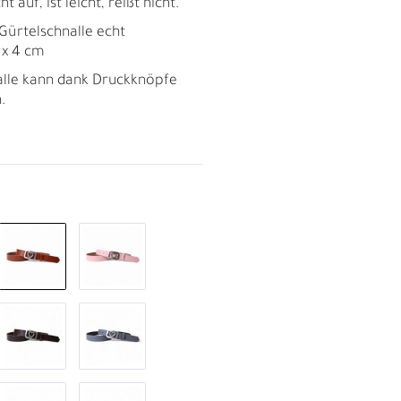
t auf, ist leicht, reißt nicht.
 Gürtelschnalle echt
m x 4 cm
alle kann dank Druckknöpfe
.
R