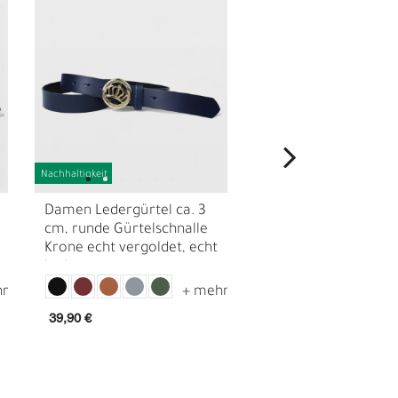
Nachhaltigkeit
Nachhaltigkeit
Damen Ledergürtel ca. 3
Damen Ledergürtel 
cm, runde Gürtelschnalle
cm echt Leder mit
Krone echt vergoldet, echt
keltischer Gürtelsch
Leder
echt versilbert
N
39,90 €
59,90 €