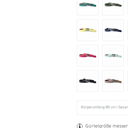
B
R
Gürtelgröße messe