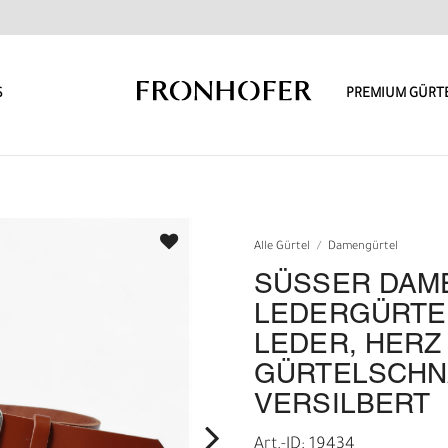
S
PREMIUM GÜRT
Alle Gürtel
Damengürtel
SÜSSER DAMEN
EDERGÜRTEL C
EDER, HERZ G
ÜRTELSCHNAL
ERSILBERT
Art.-ID: 19434