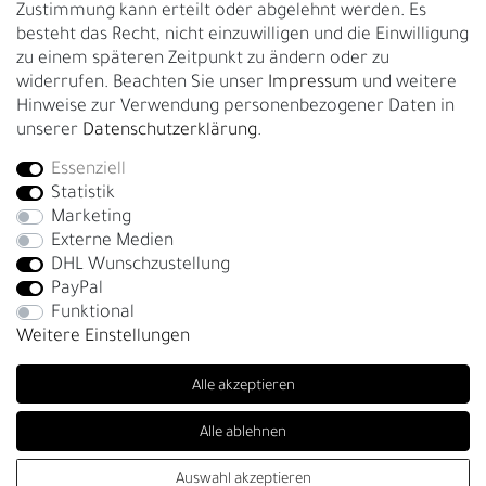
Zustimmung kann erteilt oder abgelehnt werden. Es
Garantie
besteht das Recht, nicht einzuwilligen und die Einwilligung
zu einem späteren Zeitpunkt zu ändern oder zu
GESCHÄFTSKUNDEN & HÄNDLER
widerrufen. Beachten Sie unser
Impressum
und weitere
B2B Geschäftskunden
Hinweise zur Verwendung personenbezogener Daten in
unserer
Daten­schutz­erklärung
.
Essenziell
Bei Fragen wenden Sie sich direkt an unser Service-Team.
Statistik
+4917663727338
Marketing
Externe Medien
Montag - Freitag, 09:00 - 14:00
DHL Wunschzustellung
info@fronhofer.com
PayPal
Gürtelmanufaktur Fronhofer, 93053 Regensburg, Nelkenweg 3b
Funktional
Weitere Einstellungen
Alle akzeptieren
Alle ablehnen
SEHR GUT
(4.85 / 5)
Auswahl akzeptieren
© Copyright 2026 | Alle Rechte vorbehalten. - Fronhofer Gürtel |
aus
271
Bewertungen bei: trustedshops.de, shopvote.de ⓘ