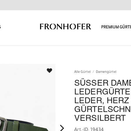
S
PREMIUM GÜRT
Alle Gürtel
Damengürtel
SÜSSER DAMEN
EDERGÜRTEL C
EDER, HERZ G
ÜRTELSCHNAL
ERSILBERT
Art.-ID: 19434