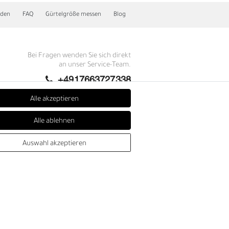
nden
FAQ
Gürtelgröße messen
Blog
Bei Fragen wenden Sie sich direkt
an unser Service-Team.
+4917663727338
Montag - Freitag, 09:00 - 14:00
Alle akzeptieren
info@fronhofer.com
Alle ablehnen
Gürtelmanufaktur Fronhofer,
93053 Regensburg, Nelkenweg 3b
E
Auswahl akzeptieren
SEHR GUT
4.86 / 5
aus 278 Bewertungen
bei: trustedshops.de,
shopvote.de