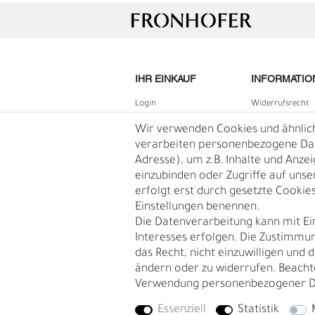
IHR EINKAUF
INFORMATIO
Login
Widerrufs­recht
B2B Login
Impressum
Wir verwenden Cookies und ähnlic
Registrieren
Daten­schutz­erk
verarbeiten personenbezogene Date
Adresse), um z.B. Inhalte und Anze
Wunschliste
AGB
einzubinden oder Zugriffe auf unse
Warenkorb
Blog
erfolgt erst durch gesetzte Cookies.
G
R
Kasse
Einstellungen benennen.
Vertrag
Die Datenverarbeitung kann mit Ei
widerruf
Interesses erfolgen. Die Zustimmun
das Recht, nicht einzuwilligen und 
ändern oder zu widerrufen. Beacht
Verwendung personenbezogener D
Essenziell
Statistik