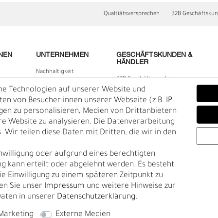
Qualtiätsversprechen
B2B Geschäftsku
NEN
UNTERNEHMEN
GESCHÄFTSKUNDEN &
HÄNDLER
Nachhaltigkeit
B2B Geschäftskunden
Kontakt
he Technologien auf unserer Website und
lärung
Über uns
n von Besucher:innen unserer Webseite (z.B. IP-
igen zu personalisieren, Medien von Drittanbietern
Rückgabe
re Website zu analysieren. Die Datenverarbeitung
Gürtelgröße messen
 Wir teilen diese Daten mit Dritten, die wir in den
E
O
Garantie
nwilligung oder aufgrund eines berechtigten
en
g kann erteilt oder abgelehnt werden. Es besteht
die Einwilligung zu einem späteren Zeitpunkt zu
en Sie unser
Impressum
und weitere Hinweise zur
aten in unserer
Daten­schutz­erklärung
.
Marketing
Externe Medien