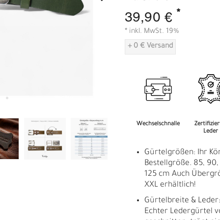
A
*
39,90 €
* inkl. MwSt. 19%
+ 0 € Versand
Wechselschnalle
Zertifizie
Leder
Gürtelgrößen: Ihr Kö
Bestellgröße. 85, 90, 
125 cm Auch Übergrö
XXL erhältlich!
Gürtelbreite & Leder:
Echter Ledergürtel 
R
E