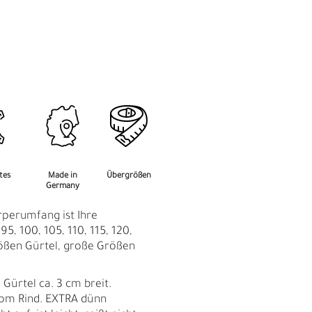
M
F
rtes
Made in
Übergrößen
Germany
rperumfang ist Ihre
95, 100, 105, 110, 115, 120,
ßen Gürtel, große Größen
 Gürtel ca. 3 cm breit.
vom Rind. EXTRA dünn
Ü