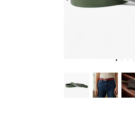
W
D
E
A