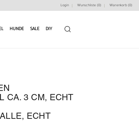
Login
Wunschliste (0)
Warenkorb (
0
)
EL
HUNDE
SALE
DIY
 L
LEDERRIEMEN
GÜRTELBAUSÄTZE
A. 3 CM, ECHT L
GÜRTEL NIETEN & ZIERTEILE
LEDERWERKZEUGE
LE, ECHT V