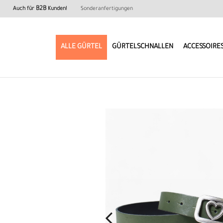
B2B
Auch für
Kunden!
Sonderanfertigungen
ALLE GÜRTEL
GÜRTELSCHNALLEN
ACCESSOIRE