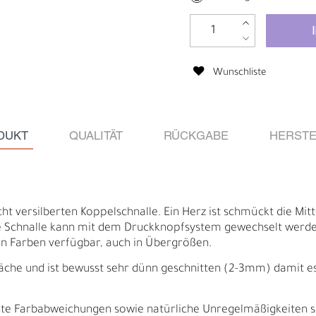
Wunschliste
DUKT
QUALITÄT
RÜCKGABE
HERSTE
t versilberten Koppelschnalle. Ein Herz ist schmückt die Mitt
ie Schnalle kann mit dem Druckknopfsystem gewechselt werden.
llen Farben verfügbar, auch in Übergrößen.
Ä
I
äche und ist bewusst sehr dünn geschnitten (2-3mm) damit es f
ichte Farbabweichungen sowie natürliche Unregelmäßigkeiten 