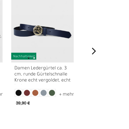
Nachhaltigkeit
Nachhaltigkeit
Damen Ledergürtel ca. 3
Damen Ledergürtel 
cm, runde Gürtelschnalle
cm echt Leder mit
Krone echt vergoldet, echt
keltischer Gürtelsch
Leder
echt versilbert
N
39,90 €
59,90 €