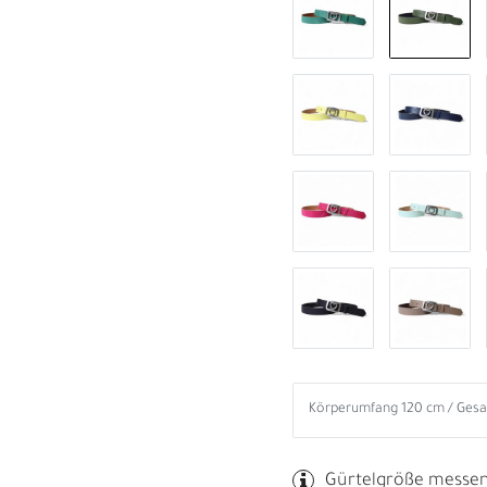
B
R
Gürtelgröße messe