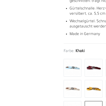
geschnitten: trägt nich
Gürtelschnalle: Herz
versilbert, ca. 5,5 c
Wechselgürtel: Schn
ausgetauscht werden
Made in Germany
Farbe:
Khaki
M
H