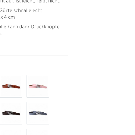
t auf, ist leicht, reißt nicht.
 Gürtelschnalle echt
m x 4 cm
alle kann dank Druckknöpfe
.
R