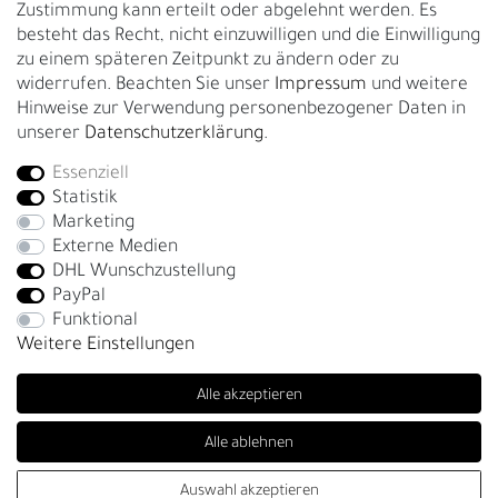
Zustimmung kann erteilt oder abgelehnt werden. Es
Garantie
besteht das Recht, nicht einzuwilligen und die Einwilligung
zu einem späteren Zeitpunkt zu ändern oder zu
GESCHÄFTSKUNDEN & HÄNDLER
widerrufen. Beachten Sie unser
Impressum
und weitere
B2B Geschäftskunden
Hinweise zur Verwendung personenbezogener Daten in
unserer
Daten­schutz­erklärung
.
Essenziell
Bei Fragen wenden Sie sich direkt an unser Service-Team.
Statistik
+4917663727338
Marketing
Externe Medien
Montag - Freitag, 09:00 - 14:00
DHL Wunschzustellung
info@fronhofer.com
PayPal
Gürtelmanufaktur Fronhofer, 93053 Regensburg, Nelkenweg 3b
Funktional
Weitere Einstellungen
Alle akzeptieren
Alle ablehnen
SEHR GUT
(4.85 / 5)
Auswahl akzeptieren
© Copyright 2026 | Alle Rechte vorbehalten. - Fronhofer Gürtel |
aus
270
Bewertungen bei: trustedshops.de, shopvote.de ⓘ