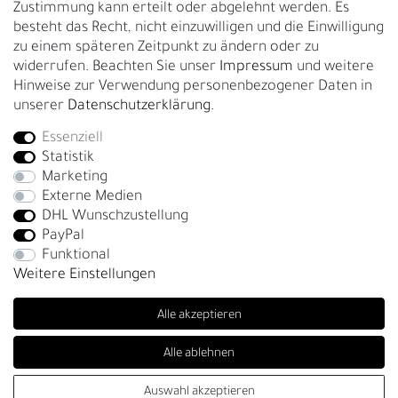
Zustimmung kann erteilt oder abgelehnt werden. Es
Garantie
besteht das Recht, nicht einzuwilligen und die Einwilligung
zu einem späteren Zeitpunkt zu ändern oder zu
GESCHÄFTSKUNDEN & HÄNDLER
widerrufen. Beachten Sie unser
Impressum
und weitere
B2B Geschäftskunden
Hinweise zur Verwendung personenbezogener Daten in
unserer
Daten­schutz­erklärung
.
Essenziell
Bei Fragen wenden Sie sich direkt an unser Service-Team.
Statistik
+4917663727338
Marketing
Externe Medien
Montag - Freitag, 09:00 - 14:00
DHL Wunschzustellung
info@fronhofer.com
PayPal
Gürtelmanufaktur Fronhofer, 93053 Regensburg, Nelkenweg 3b
Funktional
Weitere Einstellungen
Alle akzeptieren
Alle ablehnen
SEHR GUT
(4.86 / 5)
Auswahl akzeptieren
© Copyright 2026 | Alle Rechte vorbehalten. - Fronhofer Gürtel |
aus
278
Bewertungen bei: trustedshops.de, shopvote.de ⓘ