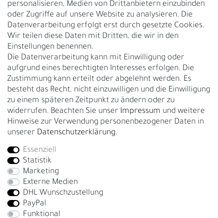
personalisieren, Medien von Drittanbietern einzubinden
Nachhaltigkeit
oder Zugriffe auf unsere Website zu analysieren. Die
Datenverarbeitung erfolgt erst durch gesetzte Cookies.
Kontakt
Wir teilen diese Daten mit Dritten, die wir in den
Über uns
Einstellungen benennen.
Rückgabe
Die Datenverarbeitung kann mit Einwilligung oder
Gürtelgröße messen
aufgrund eines berechtigten Interesses erfolgen. Die
Zustimmung kann erteilt oder abgelehnt werden. Es
Garantie
besteht das Recht, nicht einzuwilligen und die Einwilligung
zu einem späteren Zeitpunkt zu ändern oder zu
GESCHÄFTSKUNDEN & HÄNDLER
widerrufen. Beachten Sie unser
Impressum
und weitere
B2B Geschäftskunden
Hinweise zur Verwendung personenbezogener Daten in
unserer
Daten­schutz­erklärung
.
Essenziell
Bei Fragen wenden Sie sich direkt an unser Service-Team.
Statistik
+4917663727338
Marketing
Externe Medien
Montag - Freitag, 09:00 - 14:00
DHL Wunschzustellung
info@fronhofer.com
PayPal
Gürtelmanufaktur Fronhofer, 93053 Regensburg, Nelkenweg 3b
Funktional