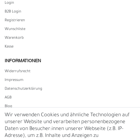
Login
B2B Login
Registrieren
Wunschliste
Warenkorb
Kasse
INFORMATIONEN
Widerrufs­recht
Impressum
Daten­schutz­erklärung
AGB
Blog
Wir verwenden Cookies und ähnliche Technologien auf
unserer Website und verarbeiten personenbezogene
Vertrag widerrufen
Daten von Besucher:innen unserer Webseite (z.B. IP-
Adresse), um z.B. Inhalte und Anzeigen zu
UNTERNEHMEN