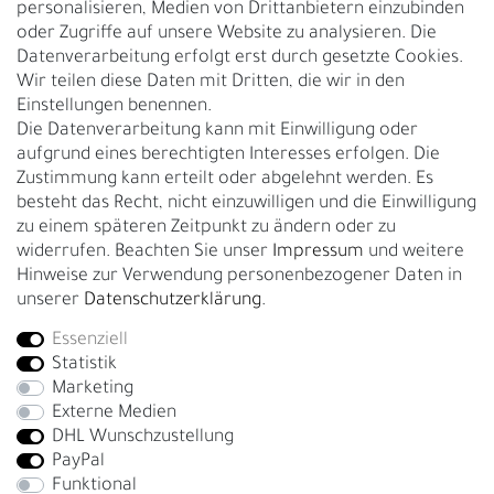
personalisieren, Medien von Drittanbietern einzubinden
Nachhaltigkeit
oder Zugriffe auf unsere Website zu analysieren. Die
Datenverarbeitung erfolgt erst durch gesetzte Cookies.
Kontakt
Wir teilen diese Daten mit Dritten, die wir in den
Über uns
Einstellungen benennen.
Rückgabe
Die Datenverarbeitung kann mit Einwilligung oder
Gürtelgröße messen
aufgrund eines berechtigten Interesses erfolgen. Die
Zustimmung kann erteilt oder abgelehnt werden. Es
Garantie
besteht das Recht, nicht einzuwilligen und die Einwilligung
zu einem späteren Zeitpunkt zu ändern oder zu
GESCHÄFTSKUNDEN & HÄNDLER
widerrufen. Beachten Sie unser
Impressum
und weitere
B2B Geschäftskunden
Hinweise zur Verwendung personenbezogener Daten in
unserer
Daten­schutz­erklärung
.
Essenziell
Bei Fragen wenden Sie sich direkt an unser Service-Team.
Statistik
+4917663727338
Marketing
Externe Medien
Montag - Freitag, 09:00 - 14:00
DHL Wunschzustellung
info@fronhofer.com
PayPal
Gürtelmanufaktur Fronhofer, 93053 Regensburg, Nelkenweg 3b
Funktional