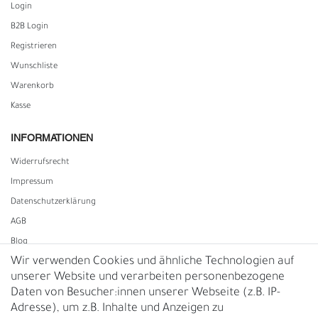
Login
B2B Login
Registrieren
Wunschliste
Warenkorb
Kasse
INFORMATIONEN
Widerrufs­recht
Impressum
Daten­schutz­erklärung
AGB
Blog
Wir verwenden Cookies und ähnliche Technologien auf
unserer Website und verarbeiten personenbezogene
Vertrag widerrufen
Daten von Besucher:innen unserer Webseite (z.B. IP-
Adresse), um z.B. Inhalte und Anzeigen zu
UNTERNEHMEN