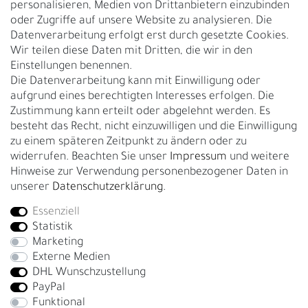
personalisieren, Medien von Drittanbietern einzubinden
Nachhaltigkeit
oder Zugriffe auf unsere Website zu analysieren. Die
Datenverarbeitung erfolgt erst durch gesetzte Cookies.
Kontakt
Wir teilen diese Daten mit Dritten, die wir in den
Über uns
Einstellungen benennen.
Rückgabe
Die Datenverarbeitung kann mit Einwilligung oder
Gürtelgröße messen
aufgrund eines berechtigten Interesses erfolgen. Die
Zustimmung kann erteilt oder abgelehnt werden. Es
Garantie
besteht das Recht, nicht einzuwilligen und die Einwilligung
zu einem späteren Zeitpunkt zu ändern oder zu
GESCHÄFTSKUNDEN & HÄNDLER
widerrufen. Beachten Sie unser
Impressum
und weitere
B2B Geschäftskunden
Hinweise zur Verwendung personenbezogener Daten in
unserer
Daten­schutz­erklärung
.
Essenziell
Bei Fragen wenden Sie sich direkt an unser Service-Team.
Statistik
+4917663727338
Marketing
Externe Medien
Montag - Freitag, 09:00 - 14:00
DHL Wunschzustellung
info@fronhofer.com
PayPal
Gürtelmanufaktur Fronhofer, 93053 Regensburg, Nelkenweg 3b
Funktional