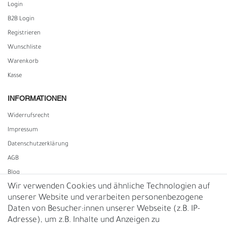
Login
B2B Login
Registrieren
Wunschliste
Warenkorb
Kasse
INFORMATIONEN
Widerrufs­recht
Impressum
Daten­schutz­erklärung
AGB
Blog
Wir verwenden Cookies und ähnliche Technologien auf
unserer Website und verarbeiten personenbezogene
Vertrag widerrufen
Daten von Besucher:innen unserer Webseite (z.B. IP-
Adresse), um z.B. Inhalte und Anzeigen zu
UNTERNEHMEN