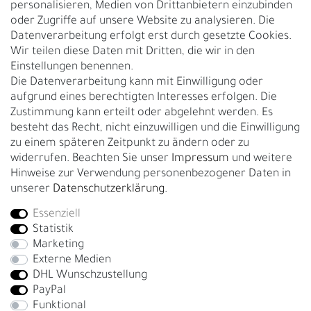
personalisieren, Medien von Drittanbietern einzubinden
Nachhaltigkeit
oder Zugriffe auf unsere Website zu analysieren. Die
Datenverarbeitung erfolgt erst durch gesetzte Cookies.
Kontakt
Wir teilen diese Daten mit Dritten, die wir in den
Über uns
Einstellungen benennen.
Rückgabe
Die Datenverarbeitung kann mit Einwilligung oder
Gürtelgröße messen
aufgrund eines berechtigten Interesses erfolgen. Die
Zustimmung kann erteilt oder abgelehnt werden. Es
Garantie
besteht das Recht, nicht einzuwilligen und die Einwilligung
zu einem späteren Zeitpunkt zu ändern oder zu
GESCHÄFTSKUNDEN & HÄNDLER
widerrufen. Beachten Sie unser
Impressum
und weitere
B2B Geschäftskunden
Hinweise zur Verwendung personenbezogener Daten in
unserer
Daten­schutz­erklärung
.
Essenziell
Bei Fragen wenden Sie sich direkt an unser Service-Team.
Statistik
+4917663727338
Marketing
Externe Medien
Montag - Freitag, 09:00 - 14:00
DHL Wunschzustellung
info@fronhofer.com
PayPal
Gürtelmanufaktur Fronhofer, 93053 Regensburg, Nelkenweg 3b
Funktional