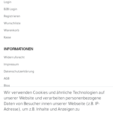
Login
B2B Login
Registrieren
Wunschliste
Warenkorb
Kasse
INFORMATIONEN
Widerrufs­recht
Impressum
Daten­schutz­erklärung
AGB
Blog
Wir verwenden Cookies und ähnliche Technologien auf
unserer Website und verarbeiten personenbezogene
Vertrag widerrufen
Daten von Besucher:innen unserer Webseite (z.B. IP-
Adresse), um z.B. Inhalte und Anzeigen zu
UNTERNEHMEN