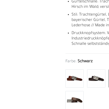
Gürtelschnalle: Trac
Hirsch im Wald; versi
Stil: Trachtengürtel
bayerischer Gürtel, 
Lederhose // Made i
Druckknopfsystem: W
Industriedruckknöpfe
Schnalle selbstständ
Farbe:
Schwarz
M
H