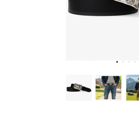
W
D
E
A