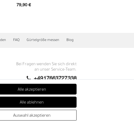
79,90 €
69,90 €
nden
FAQ
Gürtelgröße messen
Blog
Bei Fragen wenden Sie sich direkt
an unser Service-Team.
+4917663727338
Montag - Freitag, 09:00 - 14:00
Alle akzeptieren
N
info@fronhofer.com
Alle ablehnen
Gürtelmanufaktur Fronhofer,
93053 Regensburg, Nelkenweg 3b
Auswahl akzeptieren