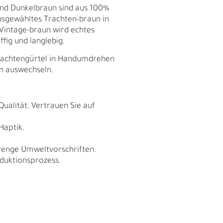
und Dunkelbraun sind aus 100%
usgewähltes Trachten-braun in
e Vintage-braun wird echtes
ffig und langlebig.
 Trachtengürtel in Handumdrehen
en auswechseln.
Qualität. Vertrauen Sie auf
Haptik.
trenge Umweltvorschriften.
duktionsprozess.
E