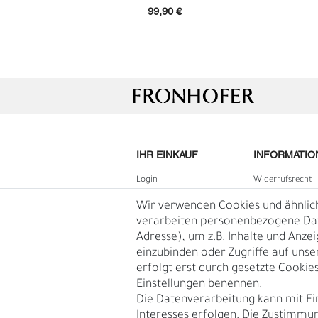
99,90 €
IHR EINKAUF
INFORMATIO
Login
Widerrufs­recht
B2B Login
Impressum
Wir verwenden Cookies und ähnlic
L
Ü
Registrieren
Daten­schutz­erk
verarbeiten personenbezogene Date
Adresse), um z.B. Inhalte und Anze
Wunschliste
AGB
einzubinden oder Zugriffe auf unse
Warenkorb
Blog
erfolgt erst durch gesetzte Cookies.
Kasse
Einstellungen benennen.
Vertrag
Die Datenverarbeitung kann mit Ei
widerruf
Interesses erfolgen. Die Zustimmun