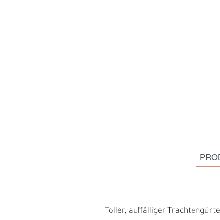
PRO
H
E
Toller, auffälliger Trachtengürt