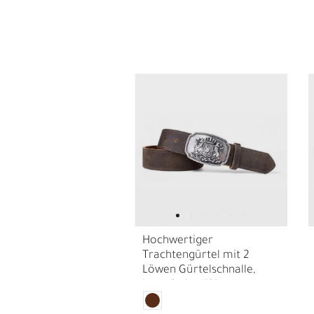
E
G
Hochwertiger
Trachtengürtel mit 2
Löwen Gürtelschnalle,
bayerisches Wappen