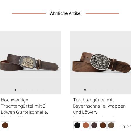
Ähnliche Artikel
N
N
Hochwertiger
Trachtengürtel mit
Trachtengürtel mit 2
Bayernschnalle, Wappen
Löwen Gürtelschnalle,
und Löwen,
bicolor, Wappen echt
Landhausmode, echt
vergoldet
Leder, 4 cm