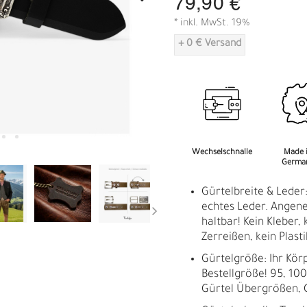
79,90 €
A
* inkl. MwSt. 19%
+ 0 € Versand
Wechselschnalle
Made 
Germa
Gürtelbreite & Leder
echtes Leder. Angene
haltbar! Kein Kleber, 
Zerreißen, kein Plasti
Gürtelgröße: Ihr Kör
Bestellgröße! 95, 100,
Gürtel Übergrößen, 
R
E