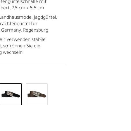
htengürtelschnalle mit
lbert, 7,5 cm x 5,5 cm
, Landhausmode, Jagdgürtel,
Trachtengürtel für
n Germany, Regensburg
ir verwenden stabile
, so können Sie die
ig wechseln!
R