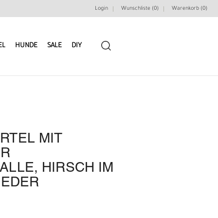
Login
Wunschliste (0)
Warenkorb (
0
)
EL
HUNDE
SALE
DIY
RTEL MIT
LEDERRIEMEN
GÜRTELBAUSÄTZE
ER
LLE, HIRSCH IM
GÜRTEL NIETEN & ZIERTEILE
LEDERWERKZEUGE
LEDER