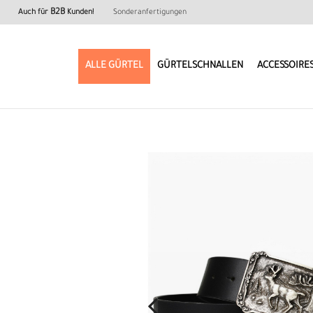
B2B
Auch für
Kunden!
Sonderanfertigungen
ALLE GÜRTEL
GÜRTELSCHNALLEN
ACCESSOIRE