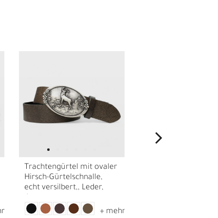
I
Trachtengürtel mit ovaler
Trachtengürtel mit 
Hirsch-Gürtelschnalle,
Hirschschnalle in Fa
echt versilbert,, Leder,
Messing, echt Leder,
4cm
Landhausmode