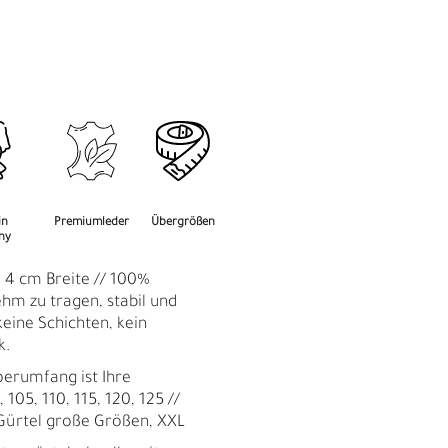
M
F
in
Premiumleder
Übergrößen
ny
: 4 cm Breite // 100%
hm zu tragen, stabil und
keine Schichten, kein
k.
perumfang ist Ihre
 105, 110, 115, 120, 125 //
Gürtel große Größen, XXL
Ü