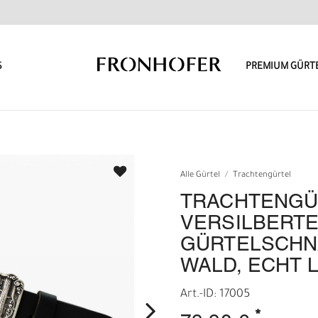
S
PREMIUM GÜRT
Alle Gürtel
Trachtengürtel
TRACHTENGÜ
VERSILBERT
GÜRTELSCHNA
WALD, ECHT 
Art.-ID: 17005
*