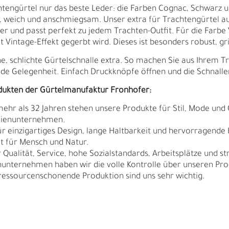
tengürtel nur das beste Leder: die Farben Cognac, Schwarz 
t, weich und anschmiegsam. Unser extra für Trachtengürtel a
eder und passt perfekt zu jedem Trachten-Outfit. Für die Farb
 Vintage-Effekt gegerbt wird. Dieses ist besonders robust, gri
ne, schlichte Gürtelschnalle extra. So machen Sie aus Ihrem
ede Gelegenheit. Einfach Druckknöpfe öffnen und die Schnall
dukten der Gürtelmanufaktur Fronhofer:
 mehr als 32 Jahren stehen unsere Produkte für Stil, Mode und 
ilienunternehmen.
r einzigartiges Design, lange Haltbarkeit und hervorragende 
t für Mensch und Natur.
Qualität, Service, hohe Sozialstandards, Arbeitsplätze und s
nunternehmen haben wir die volle Kontrolle über unseren Pro
sourcenschonende Produktion sind uns sehr wichtig.
Ä
I