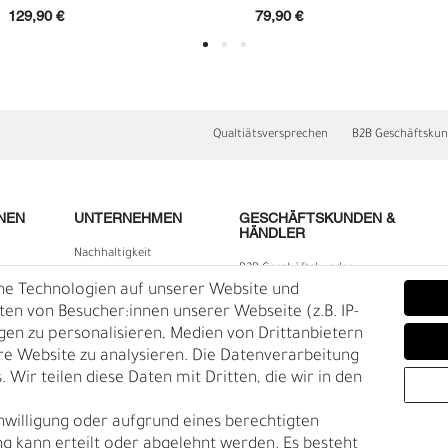
129,90 €
79,90 €
Qualtiätsversprechen
B2B Geschäftsku
NEN
UNTERNEHMEN
GESCHÄFTSKUNDEN &
HÄNDLER
Nachhaltigkeit
B2B Geschäftskunden
Kontakt
he Technologien auf unserer Website und
D
F
lärung
Über uns
n von Besucher:innen unserer Webseite (z.B. IP-
igen zu personalisieren, Medien von Drittanbietern
Rückgabe
re Website zu analysieren. Die Datenverarbeitung
Gürtelgröße messen
 Wir teilen diese Daten mit Dritten, die wir in den
Garantie
nwilligung oder aufgrund eines berechtigten
en
g kann erteilt oder abgelehnt werden. Es besteht