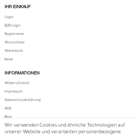
IHR EINKAUF
Login
B2B Login
Registrieren
Wunschliste
Warenkorb
Kasse
INFORMATIONEN
Widerrufs­recht
Impressum
Daten­schutz­erklärung
AGB
Blog
Wir verwenden Cookies und ähnliche Technologien auf
unserer Website und verarbeiten personenbezogene
Vertrag widerrufen