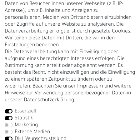
Daten von Besucher:innen unserer Webseite (z.B. IP-
Adresse), um z.B. Inhalte und Anzeigen zu
UNTERNEHMEN
personalisieren, Medien von Drittanbietern einzubinden
Nachhaltigkeit
oder Zugriffe auf unsere Website zu analysieren. Die
Datenverarbeitung erfolgt erst durch gesetzte Cookies.
Kontakt
Wir teilen diese Daten mit Dritten, die wir in den
Über uns
Einstellungen benennen.
Rückgabe
Die Datenverarbeitung kann mit Einwilligung oder
Gürtelgröße messen
aufgrund eines berechtigten Interesses erfolgen. Die
Zustimmung kann erteilt oder abgelehnt werden. Es
Garantie
besteht das Recht, nicht einzuwilligen und die Einwilligung
zu einem späteren Zeitpunkt zu ändern oder zu
GESCHÄFTSKUNDEN & HÄNDLER
widerrufen. Beachten Sie unser
Impressum
und weitere
B2B Geschäftskunden
Hinweise zur Verwendung personenbezogener Daten in
unserer
Daten­schutz­erklärung
.
Essenziell
Bei Fragen wenden Sie sich direkt an unser Service-Team.
Statistik
+4917663727338
Marketing
Externe Medien
Montag - Freitag, 09:00 - 14:00
DHL Wunschzustellung