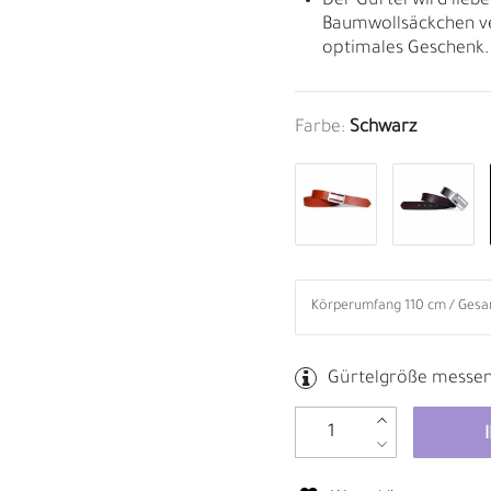
Der Gürtel wird liebe
Baumwollsäckchen ve
optimales Geschenk.
Farbe:
Schwarz
Gürtelgröße messe
B
R