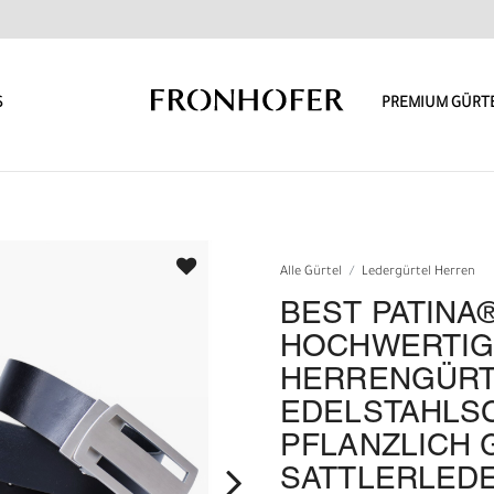
S
PREMIUM GÜRT
Alle Gürtel
Ledergürtel Herren
BEST PATINA
HOCHWERTIGE
HERRENGÜRT
EDELSTAHLS
PFLANZLICH
SATTLERLED