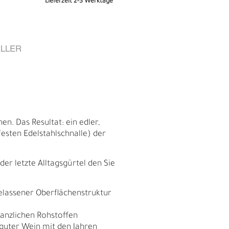
Lieferzeit 2-3 Werktage
LLER
n. Das Resultat: ein edler,
esten Edelstahlschnalle) der
er letzte Alltagsgürtel den Sie
E
elassener Oberflächenstruktur
flanzlichen Rohstoffen
e guter Wein mit den Jahren