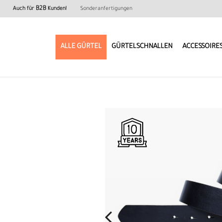
B2B
Auch für
Kunden!
Sonderanfertigungen
ALLE GÜRTEL
GÜRTELSCHNALLEN
ACCESSOIRE