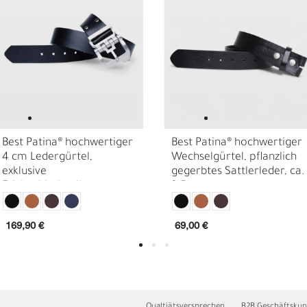
Best Patina® hochwertiger
Best Patina® hochwertiger
4 cm Ledergürtel,
Wechselgürtel, pflanzlich
exklusive
gegerbtes Sattlerleder, ca.
Edelstahlschnalle,
3,5 cm
E
O
Sattlerleder
169,90 €
69,00 €