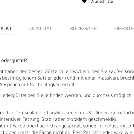
Wunschliste
DUKT
QUALITÄT
RÜCKGABE
HERSTE
Ledergürtel?
ht haben den besten Gürtel zu entwickeln, den Sie kaufen könne
 bestmöglichem Sattlerleder (und mit einer massiven, bruchf
Anspruch auf Nachhaltigkeit erfüllt.
Ledergürtel den Sie je finden werden, und durchaus möglich, d
Ä
I
d in Deutschland, pflanzlich gegerbtes Vollleder mit naturb
 intensiver Fettung. Stabil aber trotzdem geschmeidig.
cht mit Farbe oberflächlich angespritzt, sondern im Fass mit p
rt oder kratzt die Farbe nicht ab. Best Patina® Leder wird wi