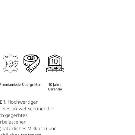
M
F
Premiumleder
Übergrößen
10 Jahre
Garantie
ER: Hochwertiger
reies umweltschonend in
ich gegerbtes
urbelassener
(natürliches Millkorn) und
Ü