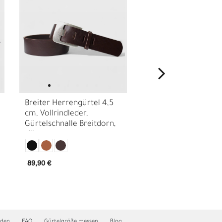
Breiter Herrengürtel 4,5
Gürtel mit
cm, Vollrindleder,
Breitdornschnalle ca
Gürtelschnalle Breitdorn,
cm, echt Premium
silber
Büffellleder, echt
E
versilberte Schnalle
89,90 €
69,90 €