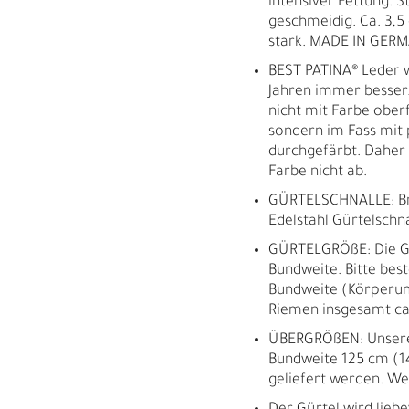
intensiver Fettung. S
geschmeidig. Ca. 3,5
stark. MADE IN GER
BEST PATINA® Leder w
Jahren immer besser.
nicht mit Farbe oberf
sondern im Fass mit 
durchgefärbt. Daher b
Farbe nicht ab.
GÜRTELSCHNALLE: Bru
Edelstahl Gürtelschn
GÜRTELGRÖßE: Die Gr
Bundweite. Bitte best
Bundweite (Körperum
Riemen insgesamt ca.
ÜBERGRÖßEN: Unsere 
Bundweite 125 cm (
M
H
geliefert werden. We