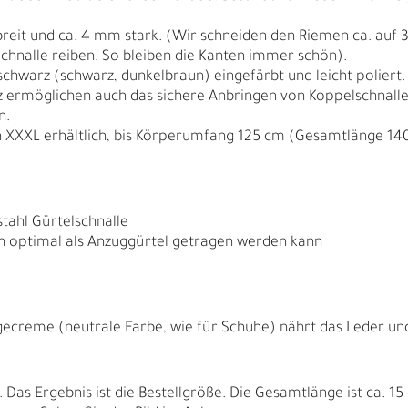
breit und ca. 4 mm stark. (Wir schneiden den Riemen ca. auf
chnalle reiben. So bleiben die Kanten immer schön).
 schwarz (schwarz, dunkelbraun) eingefärbt und leicht poliert.
z ermöglichen auch das sichere Anbringen von Koppelschnallen 
n.
 XXXL erhältlich, bis Körperumfang 125 cm (Gesamtlänge 14
stahl Gürtelschnalle
uch optimal als Anzuggürtel getragen werden kann
N
N
gecreme (neutrale Farbe, wie für Schuhe) nährt das Leder und 
as Ergebnis ist die Bestellgröße. Die Gesamtlänge ist ca. 15 