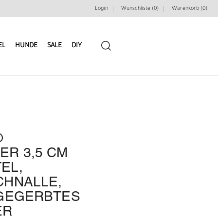
Login
Wunschliste (0)
Warenkorb (
0
)
EL
HUNDE
SALE
DIY
®
LEDERRIEMEN
GÜRTELBAUSÄTZE
R 3,5 CM
EL,
GÜRTEL NIETEN & ZIERTEILE
LEDERWERKZEUGE
CHNALLE,
 GEGERBTES
ER