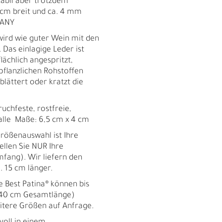
tabil aber trotzdem
 cm breit und ca. 4 mm
MANY
ird wie guter Wein mit den
 Das einlagige Leder ist
lächlich angespritzt,
pflanzlichen Rohstoffen
lättert oder kratzt die
chfeste, rostfreie,
alle Maße: 6,5 cm x 4 cm
ößenauswahl ist Ihre
ellen Sie NUR Ihre
fang). Wir liefern den
 15 cm länger.
Best Patina® können bis
140 cm Gesamtlänge)
R
itere Größen auf Anfrage.