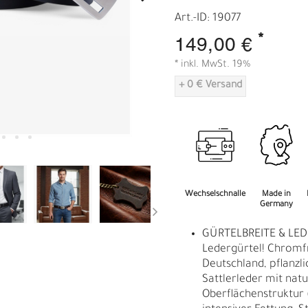
A
Art.-ID: 19077
*
149,00 €
* inkl. MwSt. 19%
+ 0 € Versand
Wechselschnalle
Made in
Germany
GÜRTELBREITE & LED
Ledergürtel! Chromf
Deutschland, pflanzl
Sattlerleder mit nat
Oberflächenstruktur 
R
E