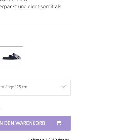
voll in einem
rpackt und dient somit als
n
D
IN DEN WARENKORB