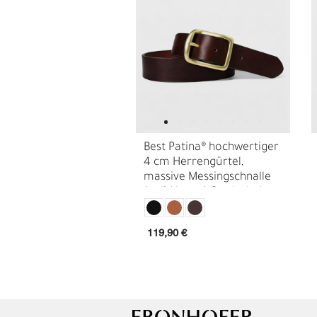
Best Patina® hochwertiger
4 cm Herrengürtel,
massive Messingschnalle
(solid brass) Sattlerleder
G
R
18441
119,90 €