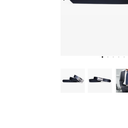
W
D
E
A