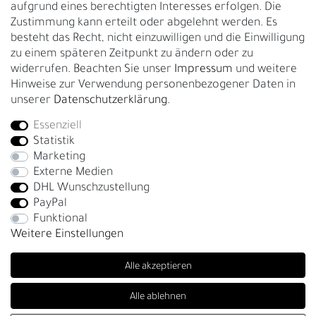
Gürtelgröße messen
aufgrund eines berechtigten Interesses erfolgen. Die
Zustimmung kann erteilt oder abgelehnt werden. Es
Garantie
besteht das Recht, nicht einzuwilligen und die Einwilligung
zu einem späteren Zeitpunkt zu ändern oder zu
GESCHÄFTSKUNDEN & HÄNDLER
widerrufen. Beachten Sie unser
Impressum
und weitere
B2B Geschäftskunden
Hinweise zur Verwendung personenbezogener Daten in
unserer
Daten­schutz­erklärung
.
Essenziell
Bei Fragen wenden Sie sich direkt an unser Service-Team.
Statistik
+4917663727338
Marketing
Externe Medien
Montag - Freitag, 09:00 - 14:00
DHL Wunschzustellung
info@fronhofer.com
PayPal
Gürtelmanufaktur Fronhofer, 93053 Regensburg, Nelkenweg 3b
Funktional
Weitere Einstellungen
Alle akzeptieren
Alle ablehnen