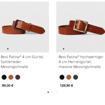
Best Patina® 4 cm-Gürtel,
Best Patina® hochwertiger
Sattlerleder,
4 cm Herrengürtel,
E
O
Messingschnalle
massive Messingschnalle
mattschwarz, nicht
(solid brass) pflanzlich
reflektierend
gegerbtes Sattlerleder
99,00 €
129,90 €