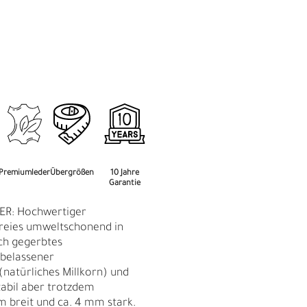
M
F
Premiumleder
Übergrößen
10 Jahre
Garantie
ER: Hochwertiger
reies umweltschonend in
ich gegerbtes
rbelassener
(natürliches Millkorn) und
tabil aber trotzdem
Ü
m breit und ca. 4 mm stark.