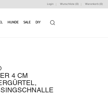
Login
Wunschliste (0)
Warenkorb (
0
)
EL
HUNDE
SALE
DIY
®
LEDERRIEMEN
GÜRTELBAUSÄTZE
ER 4 CM
ERGÜRTEL,
GÜRTEL NIETEN & ZIERTEILE
LEDERWERKZEUGE
SSINGSCHNALLE