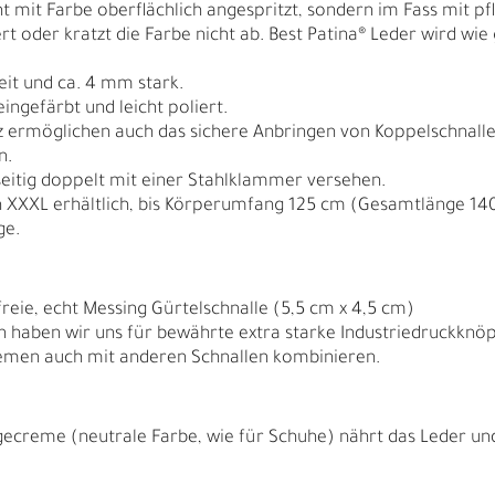
cht mit Farbe oberflächlich angespritzt, sondern im Fass mit p
rt oder kratzt die Farbe nicht ab. Best Patina® Leder wird wi
eit und ca. 4 mm stark.
eingefärbt und leicht poliert.
z ermöglichen auch das sichere Anbringen von Koppelschnallen 
n.
seitig doppelt mit einer Stahlklammer versehen.
 XXXL erhältlich, bis Körperumfang 125 cm (Gesamtlänge 14
ge.
reie, echt Messing Gürtelschnalle (5,5 cm x 4,5 cm)
 haben wir uns für bewährte extra starke Industriedruckknöp
emen auch mit anderen Schnallen kombinieren.
N
N
gecreme (neutrale Farbe, wie für Schuhe) nährt das Leder und 