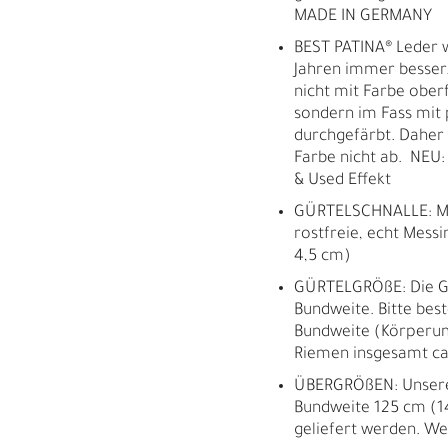
MADE IN GERMANY
BEST PATINA® Leder w
Jahren immer besser.
nicht mit Farbe oberf
sondern im Fass mit 
durchgefärbt. Daher b
Farbe nicht ab. NEU: 
& Used Effekt
GÜRTELSCHNALLE: Mo
rostfreie, echt Messi
4,5 cm)
GÜRTELGRÖßE: Die Gr
Bundweite. Bitte best
Bundweite (Körperum
Riemen insgesamt ca.
ÜBERGRÖßEN: Unsere 
Bundweite 125 cm (
M
H
geliefert werden. We