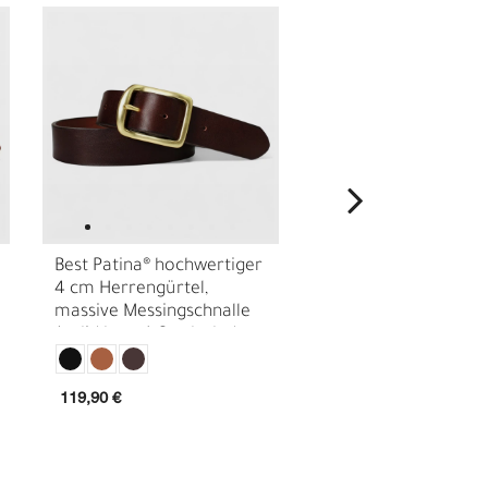
Best Patina® hochwertiger
Best Patina® hochwe
4 cm Herrengürtel,
4 cm Herrengürtel,
E
massive Messingschnalle
massive Messingschn
(solid brass) Sattlerleder
pflanzlich gegerbtes
18441
Sattlerleder
119,90 €
129,90 €