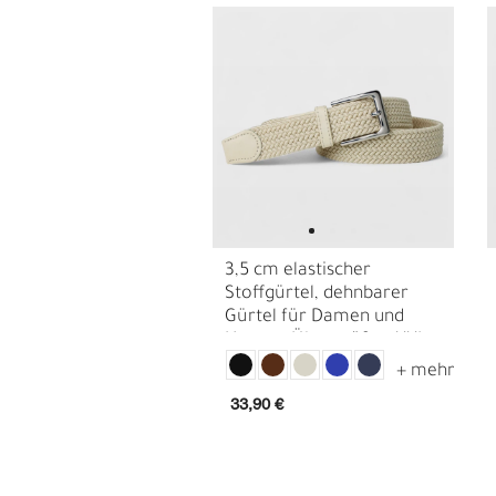
3,5 cm elastischer
Stoffgürtel, dehnbarer
G
R
Gürtel für Damen und
Herren, Übergrößen XXL
Gürtel
33,90 €