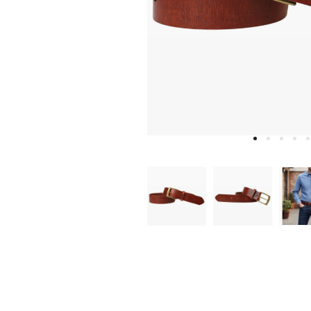
W
D
E
A