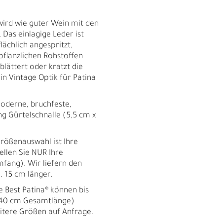
ird wie guter Wein mit den
 Das einlagige Leder ist
lächlich angespritzt,
pflanzlichen Rohstoffen
lättert oder kratzt die
in Vintage Optik für Patina
derne, bruchfeste,
ng Gürtelschnalle (5,5 cm x
ößenauswahl ist Ihre
ellen Sie NUR Ihre
fang). Wir liefern den
 15 cm länger.
Best Patina® können bis
140 cm Gesamtlänge)
R
itere Größen auf Anfrage.