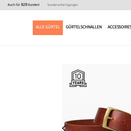
B2B
Auch für
Kunden!
Sonderanfertigungen
ALLE GÜRTEL
GÜRTELSCHNALLEN
ACCESSOIRE