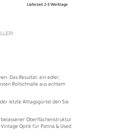
Lieferzeit 2-3 Werktage
LLER
n. Das Resultat: ein edler,
esten Rollschnalle aus echtem
er letzte Alltagsgürtel den Sie
E
rbelassener Oberflächenstruktur
 Vintage Optik für Patina & Used