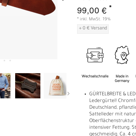
A
*
99,00 €
* inkl. MwSt. 19%
+ 0 € Versand
Wechselschnalle
Made in
Germany
GÜRTELBREITE & LED
Ledergürtel! Chromf
Deutschland, pflanzl
Sattelleder mit natu
Oberflächenstruktur 
intensiver Fettung. S
R
E
geschmeidig. Ca. 4 c