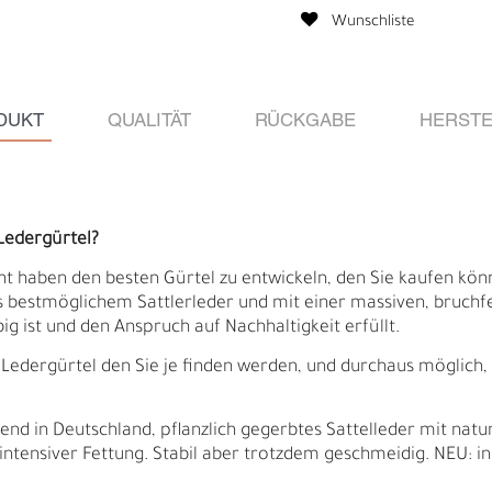
Wunschliste
DUKT
QUALITÄT
RÜCKGABE
HERSTE
Ledergürtel?
ht haben den besten Gürtel zu entwickeln, den Sie kaufen könne
s bestmöglichem Sattlerleder und mit einer massiven, bruchf
ig ist und den Anspruch auf Nachhaltigkeit erfüllt.
Ledergürtel den Sie je finden werden, und durchaus möglich, d
Ä
I
d in Deutschland, pflanzlich gegerbtes Sattelleder mit natu
 intensiver Fettung. Stabil aber trotzdem geschmeidig. NEU: in