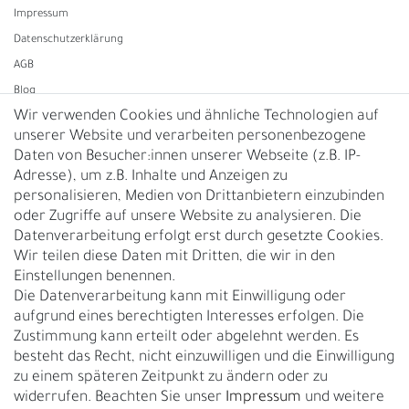
Impressum
Daten­schutz­erklärung
AGB
Blog
Wir verwenden Cookies und ähnliche Technologien auf
unserer Website und verarbeiten personenbezogene
Vertrag widerrufen
Daten von Besucher:innen unserer Webseite (z.B. IP-
Adresse), um z.B. Inhalte und Anzeigen zu
UNTERNEHMEN
personalisieren, Medien von Drittanbietern einzubinden
Nachhaltigkeit
oder Zugriffe auf unsere Website zu analysieren. Die
Datenverarbeitung erfolgt erst durch gesetzte Cookies.
Kontakt
Wir teilen diese Daten mit Dritten, die wir in den
Über uns
Einstellungen benennen.
Rückgabe
Die Datenverarbeitung kann mit Einwilligung oder
Gürtelgröße messen
aufgrund eines berechtigten Interesses erfolgen. Die
Zustimmung kann erteilt oder abgelehnt werden. Es
Garantie
besteht das Recht, nicht einzuwilligen und die Einwilligung
zu einem späteren Zeitpunkt zu ändern oder zu
GESCHÄFTSKUNDEN & HÄNDLER
widerrufen. Beachten Sie unser
Impressum
und weitere