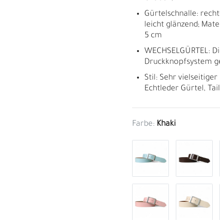
Gürtelschnalle: recht
leicht glänzend; Mate
5 cm
WECHSELGÜRTEL: Die
Druckknopfsystem g
Stil: Sehr vielseitig
Echtleder Gürtel, Ta
Farbe:
Khaki
M
H