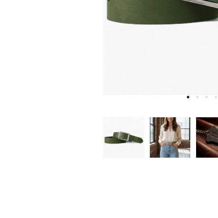
W
D
E
A