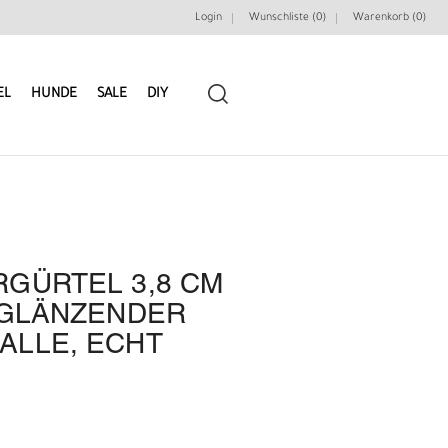
Login
Wunschliste (0)
Warenkorb (
0
)
EL
HUNDE
SALE
DIY
GÜRTEL 3,8 CM
LEDERRIEMEN
GÜRTELBAUSÄTZE
 GLÄNZENDER
ALLE, ECHT
GÜRTEL NIETEN & ZIERTEILE
LEDERWERKZEUGE