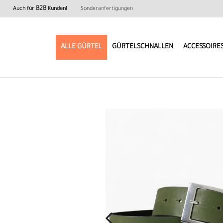
B2B
Auch für
Kunden!
Sonderanfertigungen
ALLE GÜRTEL
GÜRTELSCHNALLEN
ACCESSOIRE