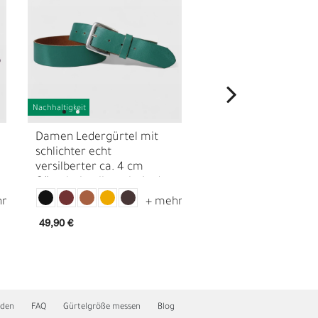
Nachhaltigkeit
Nachhaltigkeit
Damen Ledergürtel mit
klassischer Ledergür
schlichter echt
4 cm glänzender
versilberter ca. 4 cm
Gürtelschnalle, echt
Gürtelschnalle, echt Leder
viele Farben
N
49,90 €
46,90 €
nden
FAQ
Gürtelgröße messen
Blog