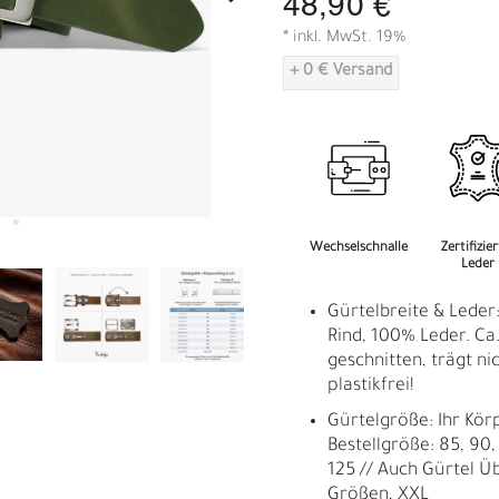
48,90 €
A
* inkl. MwSt. 19%
+ 0 € Versand
Wechselschnalle
Zertifizie
Leder
Gürtelbreite & Leder
Rind, 100% Leder. Ca.
geschnitten, trägt nic
plastikfrei!
Gürtelgröße: Ihr Kör
Bestellgröße: 85, 90, 
125 // Auch Gürtel Ü
R
E
Größen, XXL