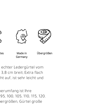
M
F
rtes
Made in
Übergrößen
Germany
: echter Ledergürtel vom
 3,8 cm breit; Extra flach
ht auf, ist sehr leicht und
perumfang ist Ihre
95, 100, 105, 110, 115, 120.
bergrößen, Gürtel große
Ü