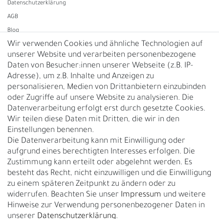
Daten­schutz­erklärung
AGB
Blog
Wir verwenden Cookies und ähnliche Technologien auf
unserer Website und verarbeiten personenbezogene
Vertrag widerrufen
Daten von Besucher:innen unserer Webseite (z.B. IP-
Adresse), um z.B. Inhalte und Anzeigen zu
UNTERNEHMEN
personalisieren, Medien von Drittanbietern einzubinden
Nachhaltigkeit
oder Zugriffe auf unsere Website zu analysieren. Die
Datenverarbeitung erfolgt erst durch gesetzte Cookies.
Kontakt
Wir teilen diese Daten mit Dritten, die wir in den
Über uns
Einstellungen benennen.
Rückgabe
Die Datenverarbeitung kann mit Einwilligung oder
Gürtelgröße messen
aufgrund eines berechtigten Interesses erfolgen. Die
Zustimmung kann erteilt oder abgelehnt werden. Es
Garantie
besteht das Recht, nicht einzuwilligen und die Einwilligung
zu einem späteren Zeitpunkt zu ändern oder zu
GESCHÄFTSKUNDEN & HÄNDLER
widerrufen. Beachten Sie unser
Impressum
und weitere
B2B Geschäftskunden
Hinweise zur Verwendung personenbezogener Daten in
unserer
Daten­schutz­erklärung
.