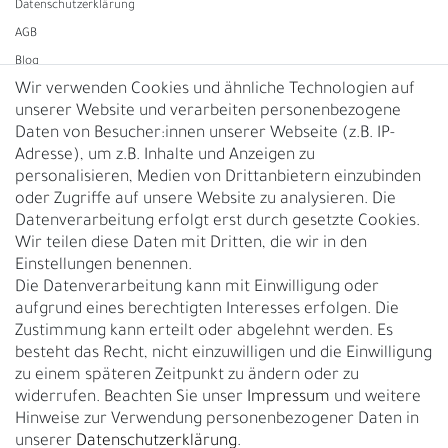
Daten­schutz­erklärung
AGB
Blog
Wir verwenden Cookies und ähnliche Technologien auf
unserer Website und verarbeiten personenbezogene
Vertrag widerrufen
Daten von Besucher:innen unserer Webseite (z.B. IP-
Adresse), um z.B. Inhalte und Anzeigen zu
UNTERNEHMEN
personalisieren, Medien von Drittanbietern einzubinden
Nachhaltigkeit
oder Zugriffe auf unsere Website zu analysieren. Die
Datenverarbeitung erfolgt erst durch gesetzte Cookies.
Kontakt
Wir teilen diese Daten mit Dritten, die wir in den
Über uns
Einstellungen benennen.
Rückgabe
Die Datenverarbeitung kann mit Einwilligung oder
Gürtelgröße messen
aufgrund eines berechtigten Interesses erfolgen. Die
Zustimmung kann erteilt oder abgelehnt werden. Es
Garantie
besteht das Recht, nicht einzuwilligen und die Einwilligung
zu einem späteren Zeitpunkt zu ändern oder zu
GESCHÄFTSKUNDEN & HÄNDLER
widerrufen. Beachten Sie unser
Impressum
und weitere
B2B Geschäftskunden
Hinweise zur Verwendung personenbezogener Daten in
unserer
Daten­schutz­erklärung
.