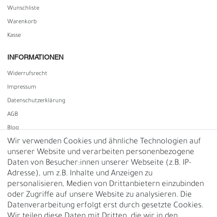
Wunschliste
Warenkorb
Kasse
INFORMATIONEN
Widerrufs­recht
Impressum
Daten­schutz­erklärung
AGB
Blog
Wir verwenden Cookies und ähnliche Technologien auf
unserer Website und verarbeiten personenbezogene
Vertrag widerrufen
Daten von Besucher:innen unserer Webseite (z.B. IP-
Adresse), um z.B. Inhalte und Anzeigen zu
UNTERNEHMEN
personalisieren, Medien von Drittanbietern einzubinden
Nachhaltigkeit
oder Zugriffe auf unsere Website zu analysieren. Die
Datenverarbeitung erfolgt erst durch gesetzte Cookies.
Kontakt
Wir teilen diese Daten mit Dritten, die wir in den