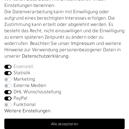
Über uns
Einstellungen benennen.
Rückgabe
Die Datenverarbeitung kann mit Einwilligung oder
Gürtelgröße messen
aufgrund eines berechtigten Interesses erfolgen. Die
Zustimmung kann erteilt oder abgelehnt werden. Es
Garantie
besteht das Recht, nicht einzuwilligen und die Einwilligung
zu einem späteren Zeitpunkt zu ändern oder zu
GESCHÄFTSKUNDEN & HÄNDLER
widerrufen. Beachten Sie unser
Impressum
und weitere
B2B Geschäftskunden
Hinweise zur Verwendung personenbezogener Daten in
unserer
Daten­schutz­erklärung
.
Essenziell
Bei Fragen wenden Sie sich direkt an unser Service-Team.
Statistik
+4917663727338
Marketing
Externe Medien
Montag - Freitag, 09:00 - 14:00
DHL Wunschzustellung
info@fronhofer.com
PayPal
Gürtelmanufaktur Fronhofer, 93053 Regensburg, Nelkenweg 3b
Funktional
Weitere Einstellungen
Alle akzeptieren