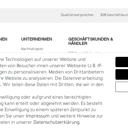
Qualtiätsversprechen
B2B Geschäftsku
NEN
UNTERNEHMEN
GESCHÄFTSKUNDEN &
HÄNDLER
Nachhaltigkeit
B2B Geschäftskunden
Kontakt
he Technologien auf unserer Website und
lärung
Über uns
n von Besucher:innen unserer Webseite (z.B. IP-
igen zu personalisieren, Medien von Drittanbietern
Rückgabe
re Website zu analysieren. Die Datenverarbeitung
Gürtelgröße messen
 Wir teilen diese Daten mit Dritten, die wir in den
D
F
Garantie
nwilligung oder aufgrund eines berechtigten
en
g kann erteilt oder abgelehnt werden. Es besteht
die Einwilligung zu einem späteren Zeitpunkt zu
en Sie unser
Impressum
und weitere Hinweise zur
aten in unserer
Daten­schutz­erklärung
.