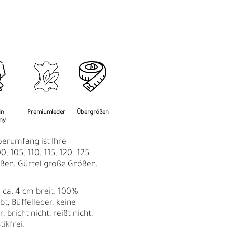
M
F
in
Premiumleder
Übergrößen
ny
perumfang ist Ihre
0, 105, 110, 115, 120. 125
ßen, Gürtel große Größen,
 ca. 4 cm breit. 100%
bt, Büffelleder, keine
 bricht nicht, reißt nicht,
Ü
tikfrei.