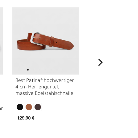
Best Patina® hochwertiger
Best Patina® hochwe
4 cm Herrengürtel,
4 cm Ledergürtel, m
massive Edelstahlschnalle
Messingschnalle silb
silbern, Sattlerleder
Sattlerleder
I
129,90 €
99,90 €