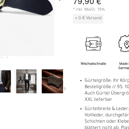
79,90 €
A
* inkl. MwSt. 19%
+ 0 € Versand
Wechselschnalle
Made 
Germa
Gürtelgröße: Ihr Kör
Bestellgröße // 95, 10
Auch Gürtel Übergrö
XXL lieferbar
Gürtelbreite & Leder:
Vollleder, durchgefär
Schichten oder Kleber,
R
E
blättert nicht ab. Plas