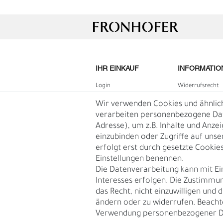
IHR EINKAUF
INFORMATIO
Login
Widerrufs­recht
B2B Login
Impressum
Wir verwenden Cookies und ähnlic
Registrieren
Daten­schutz­erk
verarbeiten personenbezogene Date
Adresse), um z.B. Inhalte und Anze
Wunschliste
AGB
einzubinden oder Zugriffe auf unse
Warenkorb
Blog
erfolgt erst durch gesetzte Cookies.
L
Ü
Kasse
Einstellungen benennen.
Vertrag
Die Datenverarbeitung kann mit Ei
widerruf
Interesses erfolgen. Die Zustimmun
das Recht, nicht einzuwilligen und 
ändern oder zu widerrufen. Beacht
Verwendung personenbezogener D