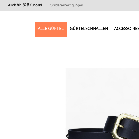
B2B
Auch für
Kunden!
Sonderanfertigungen
ALLE GÜRTEL
GÜRTELSCHNALLEN
ACCESSOIRE