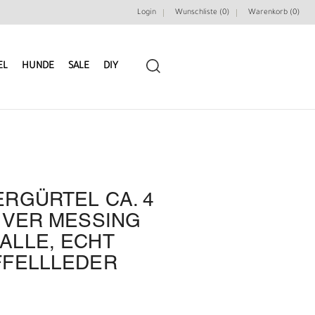
Login
Wunschliste (0)
Warenkorb (
0
)
EL
HUNDE
SALE
DIY
RGÜRTEL CA. 4
LEDERRIEMEN
GÜRTELBAUSÄTZE
IVER MESSING
ALLE, ECHT
GÜRTEL NIETEN & ZIERTEILE
LEDERWERKZEUGE
FFELLLEDER