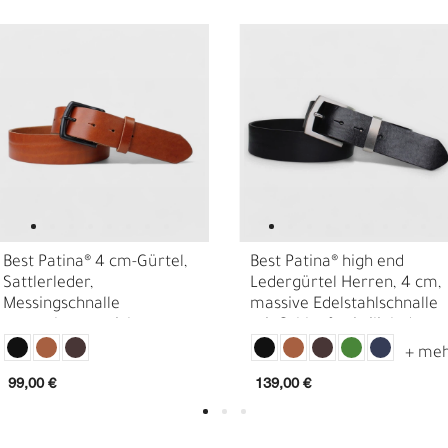
Best Patina® 4 cm-Gürtel,
Best Patina® high end
Sattlerleder,
Ledergürtel Herren, 4 cm,
Messingschnalle
massive Edelstahlschnalle
mattschwarz, nicht
mit Schlaufe, Anilinleder
N
N
reflektierend
99,00 €
139,00 €