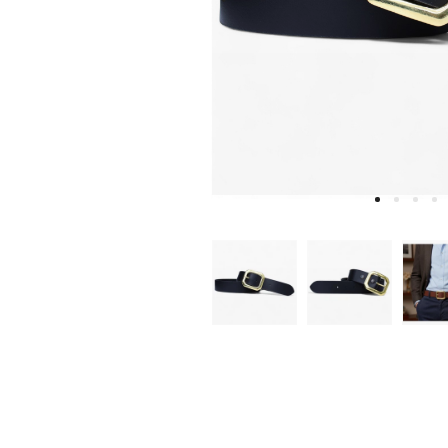
W
D
E
A