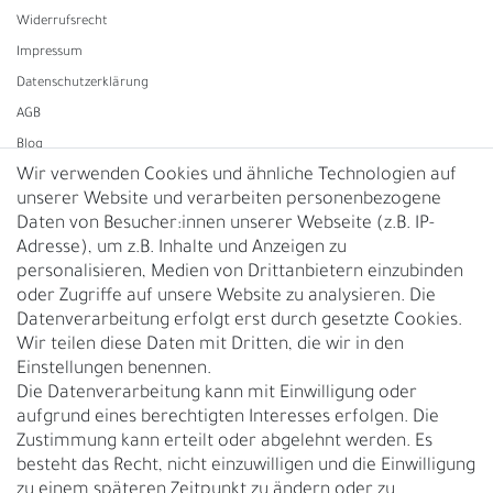
Widerrufs­recht
Impressum
Daten­schutz­erklärung
AGB
Blog
Wir verwenden Cookies und ähnliche Technologien auf
unserer Website und verarbeiten personenbezogene
Vertrag widerrufen
Daten von Besucher:innen unserer Webseite (z.B. IP-
Adresse), um z.B. Inhalte und Anzeigen zu
UNTERNEHMEN
personalisieren, Medien von Drittanbietern einzubinden
Nachhaltigkeit
oder Zugriffe auf unsere Website zu analysieren. Die
Datenverarbeitung erfolgt erst durch gesetzte Cookies.
Kontakt
Wir teilen diese Daten mit Dritten, die wir in den
Über uns
Einstellungen benennen.
Rückgabe
Die Datenverarbeitung kann mit Einwilligung oder
Gürtelgröße messen
aufgrund eines berechtigten Interesses erfolgen. Die
Zustimmung kann erteilt oder abgelehnt werden. Es
Garantie
besteht das Recht, nicht einzuwilligen und die Einwilligung
zu einem späteren Zeitpunkt zu ändern oder zu
GESCHÄFTSKUNDEN & HÄNDLER