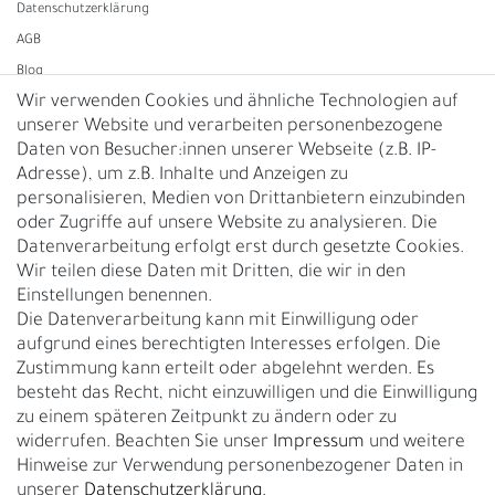
Daten­schutz­erklärung
AGB
Blog
Wir verwenden Cookies und ähnliche Technologien auf
unserer Website und verarbeiten personenbezogene
Vertrag widerrufen
Daten von Besucher:innen unserer Webseite (z.B. IP-
Adresse), um z.B. Inhalte und Anzeigen zu
UNTERNEHMEN
personalisieren, Medien von Drittanbietern einzubinden
Nachhaltigkeit
oder Zugriffe auf unsere Website zu analysieren. Die
Datenverarbeitung erfolgt erst durch gesetzte Cookies.
Kontakt
Wir teilen diese Daten mit Dritten, die wir in den
Über uns
Einstellungen benennen.
Rückgabe
Die Datenverarbeitung kann mit Einwilligung oder
Gürtelgröße messen
aufgrund eines berechtigten Interesses erfolgen. Die
Zustimmung kann erteilt oder abgelehnt werden. Es
Garantie
besteht das Recht, nicht einzuwilligen und die Einwilligung
zu einem späteren Zeitpunkt zu ändern oder zu
GESCHÄFTSKUNDEN & HÄNDLER
widerrufen. Beachten Sie unser
Impressum
und weitere
B2B Geschäftskunden
Hinweise zur Verwendung personenbezogener Daten in
unserer
Daten­schutz­erklärung
.