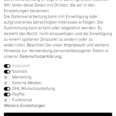
Wir teilen diese Daten mit Dritten, die wir in den
Über uns
Einstellungen benennen.
Rückgabe
Die Datenverarbeitung kann mit Einwilligung oder
Gürtelgröße messen
aufgrund eines berechtigten Interesses erfolgen. Die
Zustimmung kann erteilt oder abgelehnt werden. Es
Garantie
besteht das Recht, nicht einzuwilligen und die Einwilligung
zu einem späteren Zeitpunkt zu ändern oder zu
GESCHÄFTSKUNDEN & HÄNDLER
widerrufen. Beachten Sie unser
Impressum
und weitere
B2B Geschäftskunden
Hinweise zur Verwendung personenbezogener Daten in
unserer
Daten­schutz­erklärung
.
Essenziell
Bei Fragen wenden Sie sich direkt an unser Service-Team.
Statistik
+4917663727338
Marketing
Externe Medien
Montag - Freitag, 09:00 - 14:00
DHL Wunschzustellung
info@fronhofer.com
PayPal
Gürtelmanufaktur Fronhofer, 93053 Regensburg, Nelkenweg 3b
Funktional
Weitere Einstellungen