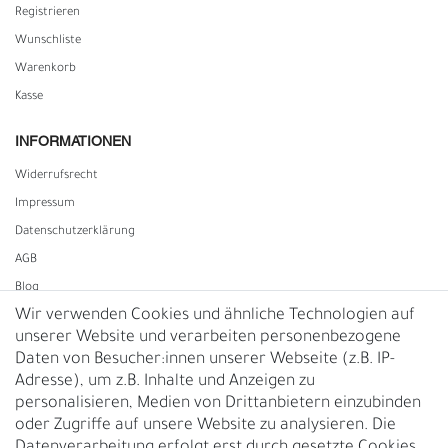
Registrieren
Wunschliste
Warenkorb
Kasse
INFORMATIONEN
Widerrufs­recht
Impressum
Daten­schutz­erklärung
AGB
Blog
Wir verwenden Cookies und ähnliche Technologien auf
unserer Website und verarbeiten personenbezogene
Vertrag widerrufen
Daten von Besucher:innen unserer Webseite (z.B. IP-
Adresse), um z.B. Inhalte und Anzeigen zu
UNTERNEHMEN
personalisieren, Medien von Drittanbietern einzubinden
Nachhaltigkeit
oder Zugriffe auf unsere Website zu analysieren. Die
Datenverarbeitung erfolgt erst durch gesetzte Cookies.
Kontakt