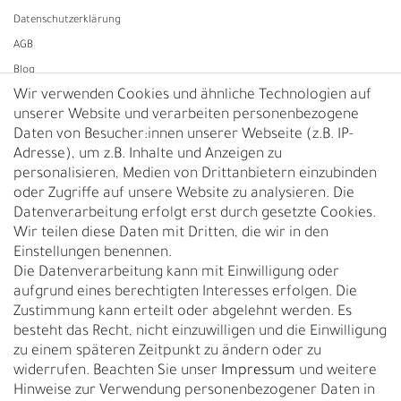
Daten­schutz­erklärung
AGB
Blog
Wir verwenden Cookies und ähnliche Technologien auf
unserer Website und verarbeiten personenbezogene
Vertrag widerrufen
Daten von Besucher:innen unserer Webseite (z.B. IP-
Adresse), um z.B. Inhalte und Anzeigen zu
UNTERNEHMEN
personalisieren, Medien von Drittanbietern einzubinden
Nachhaltigkeit
oder Zugriffe auf unsere Website zu analysieren. Die
Datenverarbeitung erfolgt erst durch gesetzte Cookies.
Kontakt
Wir teilen diese Daten mit Dritten, die wir in den
Über uns
Einstellungen benennen.
Rückgabe
Die Datenverarbeitung kann mit Einwilligung oder
Gürtelgröße messen
aufgrund eines berechtigten Interesses erfolgen. Die
Zustimmung kann erteilt oder abgelehnt werden. Es
Garantie
besteht das Recht, nicht einzuwilligen und die Einwilligung
zu einem späteren Zeitpunkt zu ändern oder zu
GESCHÄFTSKUNDEN & HÄNDLER
widerrufen. Beachten Sie unser
Impressum
und weitere
B2B Geschäftskunden
Hinweise zur Verwendung personenbezogener Daten in