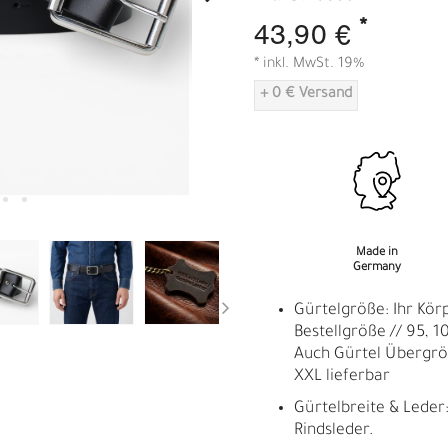
A
*
43,90 €
* inkl. MwSt. 19%
+ 0 € Versand
Made in
Germany
Gürtelgröße: Ihr Kör
Bestellgröße // 95, 10
Auch Gürtel Übergrö
XXL lieferbar
Gürtelbreite & Leder:
Rindsleder.
R
E