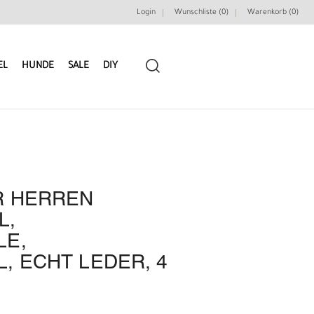
Login
Wunschliste (0)
Warenkorb (
0
)
EL
HUNDE
SALE
DIY
R HERREN
LEDERRIEMEN
GÜRTELBAUSÄTZE
L,
LE,
GÜRTEL NIETEN & ZIERTEILE
LEDERWERKZEUGE
, ECHT LEDER, 4