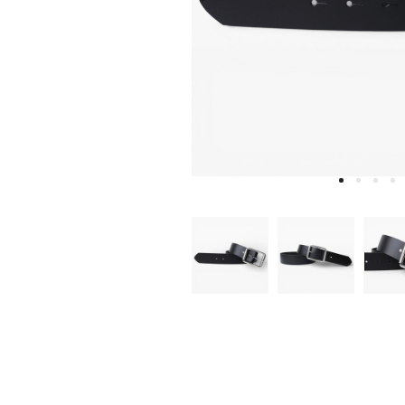
W
D
E
A