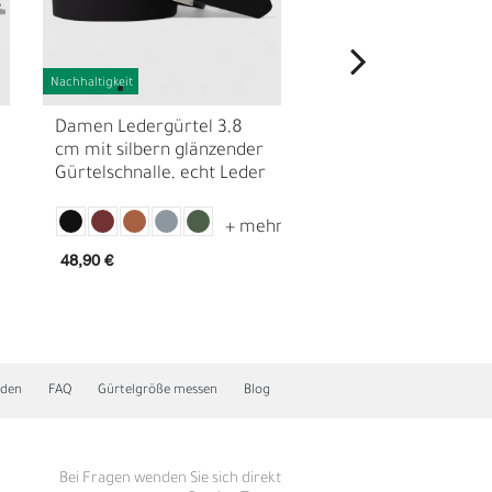
Nachhaltigkeit
Nachhaltigkeit
Damen Ledergürtel 3,8
DER ALLROUNDER
cm mit silbern glänzender
Ledergürtel, 3,8 cm 
Gürtelschnalle, echt Leder
silberne Gürtelschnal
kürzbar, Gürtelschna
wechselbar
48,90 €
39,90 €
I
nden
FAQ
Gürtelgröße messen
Blog
Bei Fragen wenden Sie sich direkt