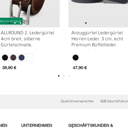
Nachhaltigkeit
ALLROUND 2, Ledergürtel
Anzuggürtel Ledergürtel
4cm breit, silberne
Herren Leder, 3 cm, echt
Gürtelschnalle,
Premium Büffellleder,
Stahlschraube, kürzbar, +
selber kürzbar
extra Schraube
39,90 €
47,90 €
N
N
Qualtiätsversprechen
B2B Geschäftsku
NEN
UNTERNEHMEN
GESCHÄFTSKUNDEN &